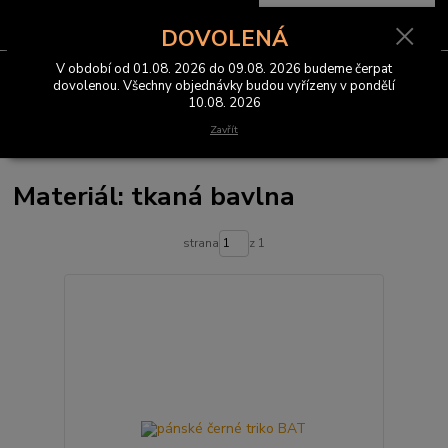
0
ks
CZK
za
0 Kč
DOVOLENÁ
V období od 01.08. 2026 do 09.08. 2026 budeme čerpat
Menu
dovolenou. Všechny objednávky budou vyřízeny v pondělí
10.08. 2026
Hledat
Zavřít
Materiál: tkaná bavlna
strana
z 1