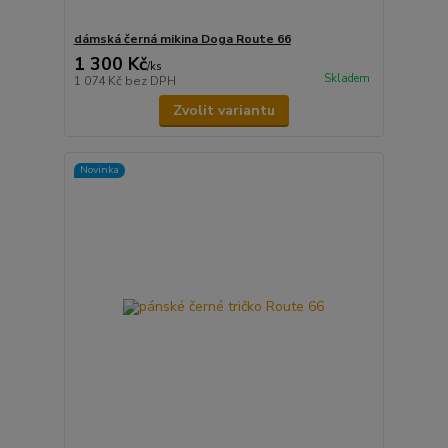
dámská černá mikina Doga Route 66
1 300 Kč
/
ks
Skladem
1 074 Kč
bez DPH
Zvolit variantu
Novinka