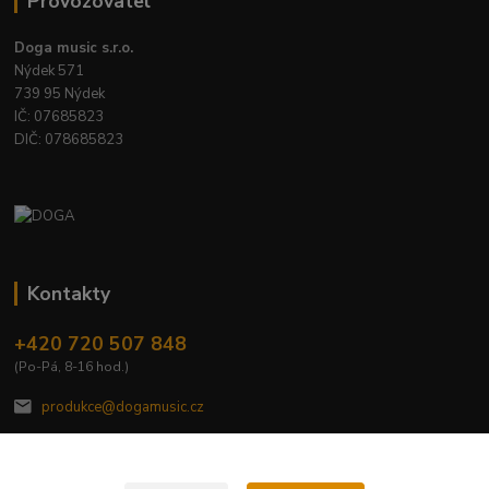
Provozovatel
Doga music s.r.o.
Nýdek 571
739 95 Nýdek
IČ: 07685823
DIČ: 078685823
Kontakty
+420 720 507 848
(Po-Pá, 8-16 hod.)
produkce@dogamusic.cz