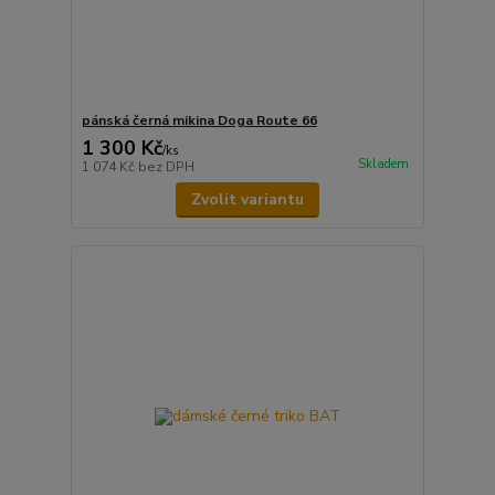
pánská černá mikina Doga Route 66
1 300 Kč
/
ks
Skladem
1 074 Kč
bez DPH
Zvolit variantu