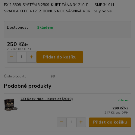
EX 2:5508. SYSTÉM 3:2509. KURTIZÁNA 3:1210. PILI JSME 3:1911.
SPADLA KLEC 4:1212. BONUS NOC VÁŠNIVÁ 4:36...
celý popis
Dostupnost
Skladem
250 Kč
/
ks
207 Kč
bez DPH
Přidat do košíku
Číslo produktu:
98
Podobné produkty
CD Rock ride - best of (2019)
skladem
299 Kč
/
ks
247 Kč
bez DPH
Přidat do košíku