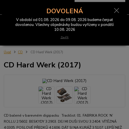
0
ks
CZK
za
0 Kč
DOVOLENÁ
V období od 01.08. 2026 do 09.08. 2026 budeme čerpat
Menu
dovolenou. Všechny objednávky budou vyřízeny v pondělí
10.08. 2026
Hledat
Zavřít
Úvod
CD
CD Hard Werk (2017)
CD Hard Werk (2017)
CD balené v barevném digipacku Tracklist: 01. FABRIKA ROCK ‘N’
ROLLU 2:5602. BESKYDY 3:2903. DEJ MI DUŠI SVOU 3:2404. VÍTĚZNÁ
4:0305. POSLOVÉ PŘEDKŮ 4:1606. DÁT SI NA KURÁŽ 3:5107. LEPŠÍ NEŽ