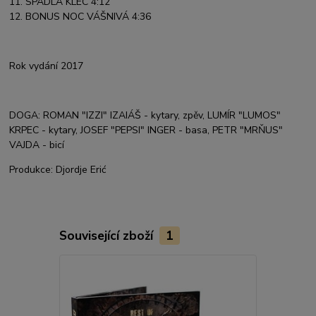
11. SPADLA KLEC 4:12
12. BONUS NOC VÁŠNIVÁ 4:36
Rok vydání 2017
DOGA: ROMAN "IZZI" IZAIÁŠ - kytary, zpěv, LUMÍR "LUMOS"
KRPEC - kytary, JOSEF "PEPSI" INGER - basa, PETR "MRŇUS"
VAJDA - bicí
Produkce: Djordje Erić
Související zboží
1