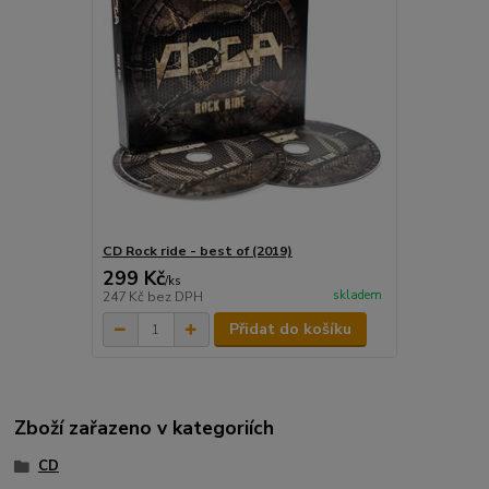
CD Rock ride - best of (2019)
299 Kč
/
ks
skladem
247 Kč
bez DPH
Přidat do košíku
Zboží zařazeno v kategoriích
CD