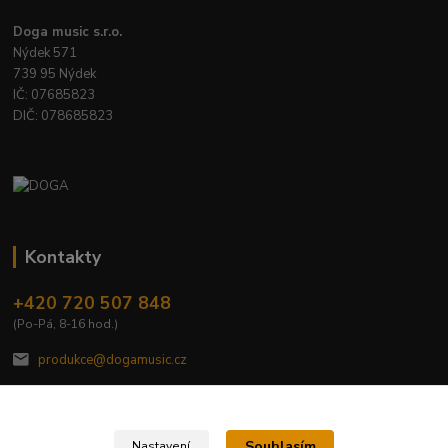
Doga music s.r.o.
Nýdek 571
739 95 Nýdek
IČ: 07685823
DIČ: 078685823
Kontakty
+420 720 507 848
(Po-Pá, 8-16 hod.)
produkce@dogamusic.cz
Souhlasím
Nastavení