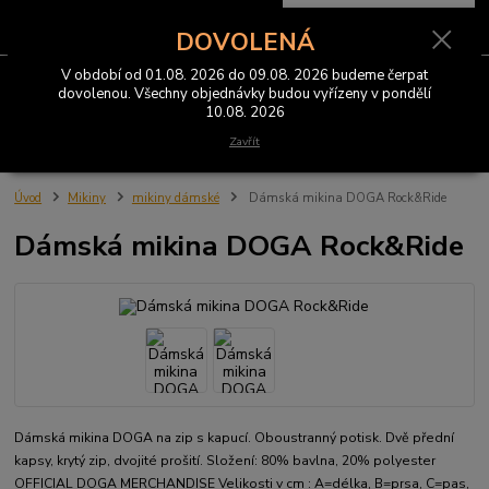
0
ks
CZK
za
0 Kč
DOVOLENÁ
V období od 01.08. 2026 do 09.08. 2026 budeme čerpat
Menu
dovolenou. Všechny objednávky budou vyřízeny v pondělí
10.08. 2026
Hledat
Zavřít
Úvod
Mikiny
mikiny dámské
Dámská mikina DOGA Rock&Ride
Dámská mikina DOGA Rock&Ride
Dámská mikina DOGA na zip s kapucí. Oboustranný potisk. Dvě přední
kapsy, krytý zip, dvojité prošití. Složení: 80% bavlna, 20% polyester
OFFICIAL DOGA MERCHANDISE Velikosti v cm : A=délka, B=prsa, C=pas,