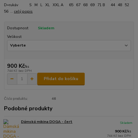
D=rukáv S M L XL XXL A 65 67 68 69 71 B 44 48 52
56 ...
celý popis
Dostupnost
Skladem
Velikost
900 Kč
/
ks
744 Kč
bez DPH
Přidat do košíku
Číslo produktu:
46
Podobné produkty
Dámská mikina DOGA - čert
Skladem
900 Kč
/
ks
744 Kč
bez DPH