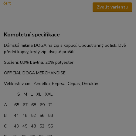
Zvolit variantu
Kompletní specifikace
Dámská mikina DOGA na zip s kapucí. Oboustranný potisk. Dvě
přední kapsy, krytý zip, dvojité prošití.
Složení: 80% bavlna, 20% polyester
OFFICIAL DOGA MERCHANDISE
Velikosti v cm : A=délka, B=prsa, C=pas, D=rukáv
S M L XL XXL
A 65 67 68 69 71
B 44 48 52 56 58
C 43 45 48 52 55