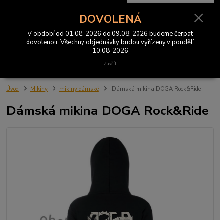
0
ks
CZK
za
0 Kč
DOVOLENÁ
V období od 01.08. 2026 do 09.08. 2026 budeme čerpat
Menu
dovolenou. Všechny objednávky budou vyřízeny v pondělí
10.08. 2026
Hledat
Zavřít
Úvod
Mikiny
mikiny dámské
Dámská mikina DOGA Rock&Ride
Dámská mikina DOGA Rock&Ride