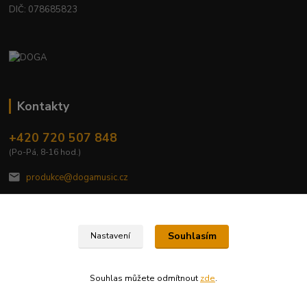
DIČ: 078685823
Kontakty
+420 720 507 848
(Po-Pá, 8-16 hod.)
produkce@dogamusic.cz
Souhlasím
Nastavení
2022 © DOGA MUSIC, s.r.o.
Souhlas můžete odmítnout
zde
.
Vytvořeno na
Eshop-rychle.cz