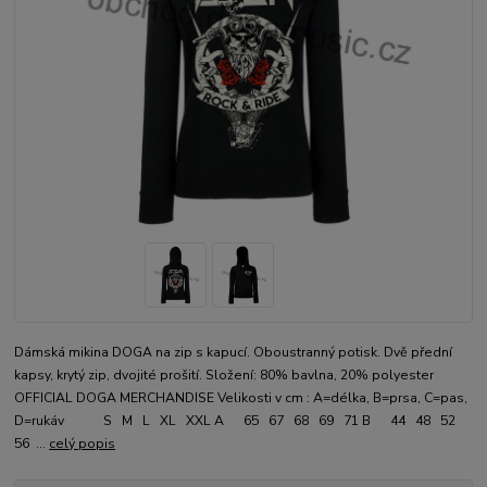
Dámská mikina DOGA na zip s kapucí. Oboustranný potisk. Dvě přední
kapsy, krytý zip, dvojité prošití. Složení: 80% bavlna, 20% polyester
OFFICIAL DOGA MERCHANDISE Velikosti v cm : A=délka, B=prsa, C=pas,
D=rukáv S M L XL XXL A 65 67 68 69 71 B 44 48 52
56 ...
celý popis