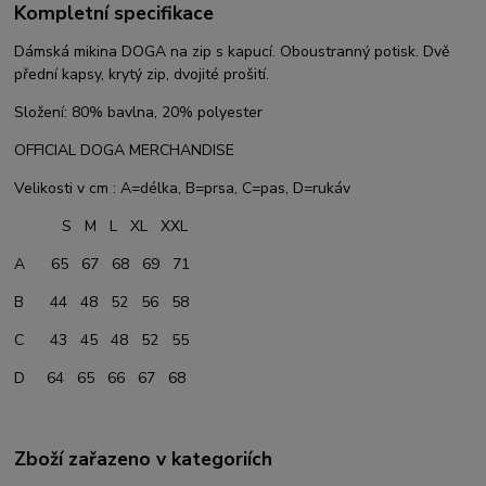
Kompletní specifikace
Dámská mikina DOGA na zip s kapucí. Oboustranný potisk. Dvě
přední kapsy, krytý zip, dvojité prošití.
Složení: 80% bavlna, 20% polyester
OFFICIAL DOGA MERCHANDISE
Velikosti v cm : A=délka, B=prsa, C=pas, D=rukáv
S M L XL XXL
A 65 67 68 69 71
B 44 48 52 56 58
C 43 45 48 52 55
D 64 65 66 67 68
Zboží zařazeno v kategoriích