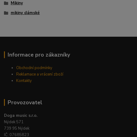
Mikiny
mikiny dámské
Informace pro zákazníky
Obchodní podmínky
Reklamace a vrácení zboží
Kontakty
Provozovatel
Doga music s.r.o.
Nýdek 571
739 95 Nýdek
IČ: 07685823