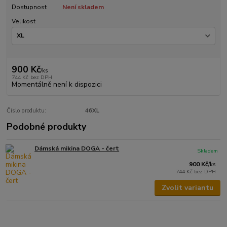
Dostupnost
Není skladem
Velikost
900 Kč
/
ks
744 Kč
bez DPH
Momentálně není k dispozici
Číslo produktu:
46XL
Podobné produkty
Dámská mikina DOGA - čert
Skladem
900 Kč
/
ks
744 Kč
bez DPH
Zvolit variantu