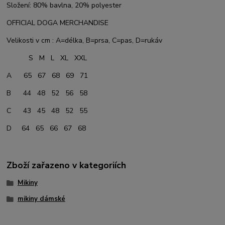
Složení: 80% bavlna, 20% polyester
OFFICIAL DOGA MERCHANDISE
Velikosti v cm : A=délka, B=prsa, C=pas, D=rukáv
S M L XL XXL
A 65 67 68 69 71
B 44 48 52 56 58
C 43 45 48 52 55
D 64 65 66 67 68
Zboží zařazeno v kategoriích
Mikiny
mikiny dámské