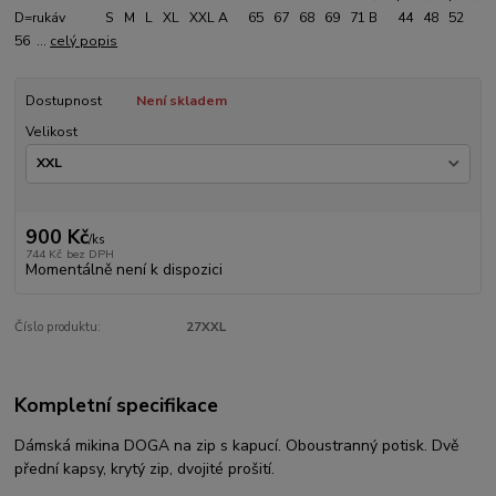
D=rukáv S M L XL XXL A 65 67 68 69 71 B 44 48 52
56 ...
celý popis
Dostupnost
Není skladem
Velikost
900 Kč
/
ks
744 Kč
bez DPH
Momentálně není k dispozici
Číslo produktu:
27XXL
Kompletní specifikace
Dámská mikina DOGA na zip s kapucí. Oboustranný potisk. Dvě
přední kapsy, krytý zip, dvojité prošití.