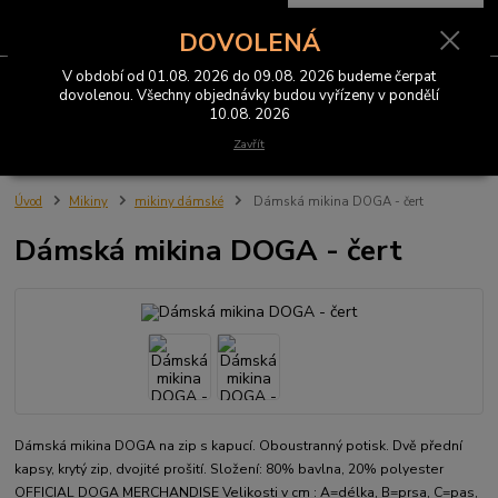
0
ks
CZK
za
0 Kč
DOVOLENÁ
V období od 01.08. 2026 do 09.08. 2026 budeme čerpat
Menu
dovolenou. Všechny objednávky budou vyřízeny v pondělí
10.08. 2026
Hledat
Zavřít
Úvod
Mikiny
mikiny dámské
Dámská mikina DOGA - čert
Dámská mikina DOGA - čert
Dámská mikina DOGA na zip s kapucí. Oboustranný potisk. Dvě přední
kapsy, krytý zip, dvojité prošití. Složení: 80% bavlna, 20% polyester
OFFICIAL DOGA MERCHANDISE Velikosti v cm : A=délka, B=prsa, C=pas,