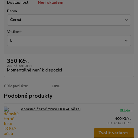
Dostupnost
Není skladem
Barva
Velikost
350 Kč
/
ks
289 Kč
bez DPH
Momentálně není k dispozici
Číslo produktu:
189L
Podobné produkty
dámské černé triko DOGA pěsti
Skladem
400 Kč
/
ks
331 Kč
bez DPH
Zvolit variantu