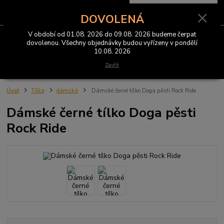
0
ks
CZK
za
0 Kč
DOVOLENÁ
V období od 01.08. 2026 do 09.08. 2026 budeme čerpat
Menu
dovolenou. Všechny objednávky budou vyřízeny v pondělí
10.08. 2026
Hledat
Zavřít
Úvod
Tílka
dámská
Dámské černé tílko Doga pěsti Rock Ride
Dámské černé tílko Doga pěsti
Rock Ride