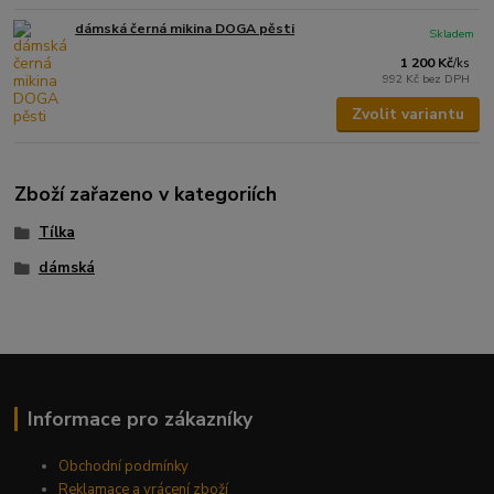
dámská černá mikina DOGA pěsti
Skladem
1 200 Kč
/
ks
992 Kč
bez DPH
Zvolit variantu
Zboží zařazeno v kategoriích
Tílka
dámská
Informace pro zákazníky
Obchodní podmínky
Reklamace a vrácení zboží