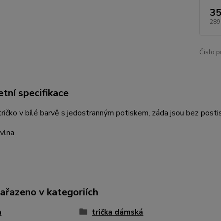
35
289
Číslo p
tní specifikace
ičko v bílé barvě s jedostranným potiskem, záda jsou bez posti
vlna
zařazeno v kategoriích
a
trička dámská