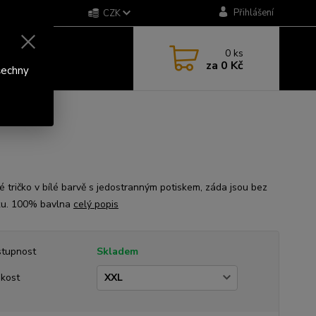
Přihlášení
CZK
0
ks
za
0 Kč
šechny
 tričko v bílé barvě s jedostranným potiskem, záda jsou bez
ku. 100% bavlna
celý popis
tupnost
Skladem
ikost