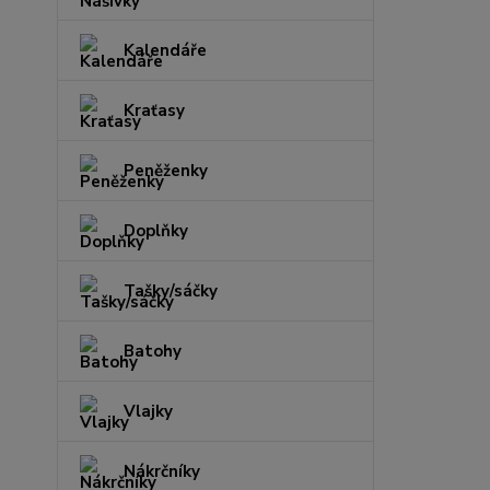
Kalendáře
Kraťasy
Peněženky
Doplňky
Tašky/sáčky
Batohy
Vlajky
Nákrčníky