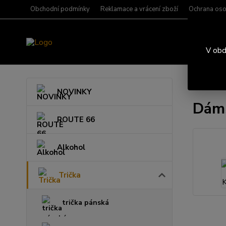
Obchodní podmínky
Reklamace a vrácení zboží
Ochrana oso
V obd
Úvod
T
NOVINKY
Dáms
ROUTE 66
Alkohol
Trička
trička pánská