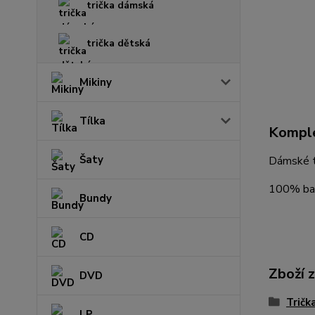
trička dámská
trička dětská
Mikiny
Tílka
Komple
Šaty
Dámské tr
100% ba
Bundy
CD
Zboží 
DVD
Tričk
LP