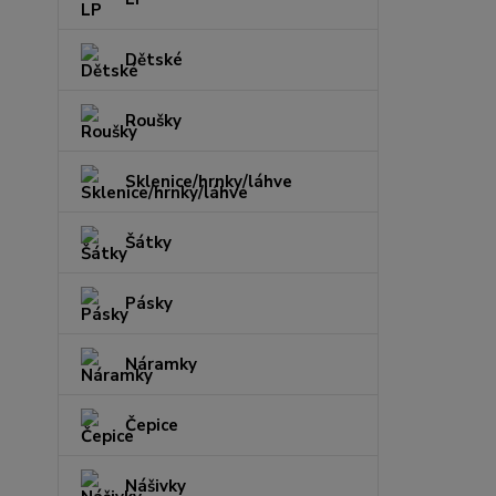
Dětské
Roušky
Sklenice/hrnky/láhve
Šátky
Pásky
Náramky
Čepice
Nášivky