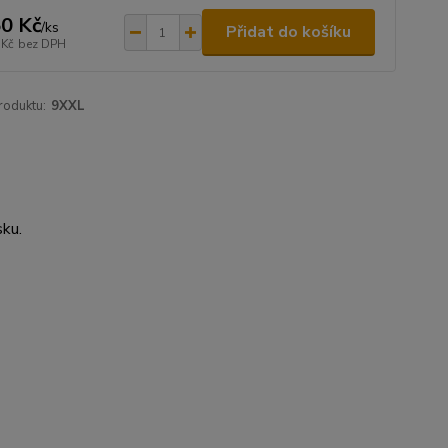
0 Kč
/
ks
Přidat do košíku
 Kč
bez DPH
roduktu:
9XXL
sku.