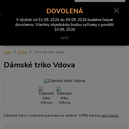
0
ks
CZK
za
0 Kč
DOVOLENÁ
V období od 01.08. 2026 do 09.08. 2026 budeme čerpat
Menu
dovolenou. Všechny objednávky budou vyřízeny v pondělí
10.08. 2026
Hledat
Zavřít
Úvod
Trička
Dámské triko Vdova
Dámské triko Vdova
Dámské triko s motivem pavouka na zádech. 100% bavlna
celý popis