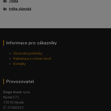
Trička
trička dámská
Informace pro zákazníky
Obchodní podmínky
Reklamace a vrácení zboží
Kontakty
Provozovatel
Doga music s.r.o.
Nýdek 571
739 95 Nýdek
IČ: 07685823