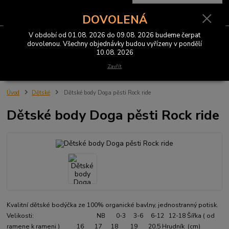
0
ks
CZK
za
0 Kč
DOVOLENÁ
V období od 01.08. 2026 do 09.08. 2026 budeme čerpat
Menu
dovolenou. Všechny objednávky budou vyřízeny v pondělí
10.08. 2026
Hledat
Zavřít
Úvod
Dětské
Dětské body Doga pěsti Rock ride
Dětské body Doga pěsti Rock ride
Kvalitní dětské bodýčka ze 100% organické bavlny, jednostranný potisk.
Velikosti: NB 0-3 3-6 6-12 12-18 Šířka ( od
ramene k rameni ) 16 17 18 19 20,5 Hrudník (cm)