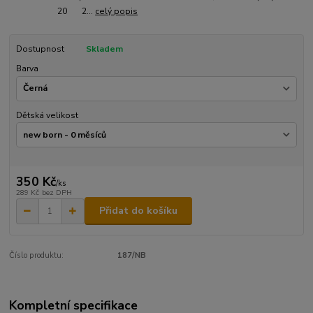
20 2...
celý popis
Dostupnost
Skladem
Barva
Dětská velikost
350 Kč
/
ks
289 Kč
bez DPH
Přidat do košíku
Číslo produktu:
187/NB
Kompletní specifikace