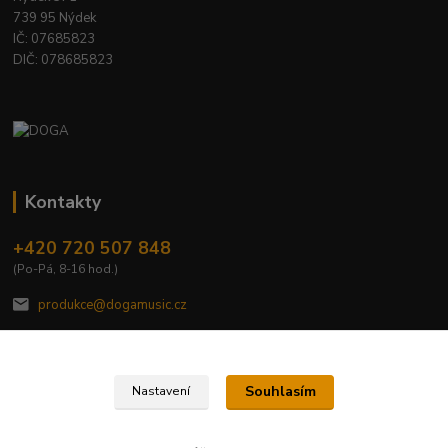
739 95 Nýdek
IČ: 07685823
DIČ: 078685823
Kontakty
+420 720 507 848
(Po-Pá, 8-16 hod.)
produkce@dogamusic.cz
Souhlasím
Nastavení
2022 © DOGA MUSIC, s.r.o.