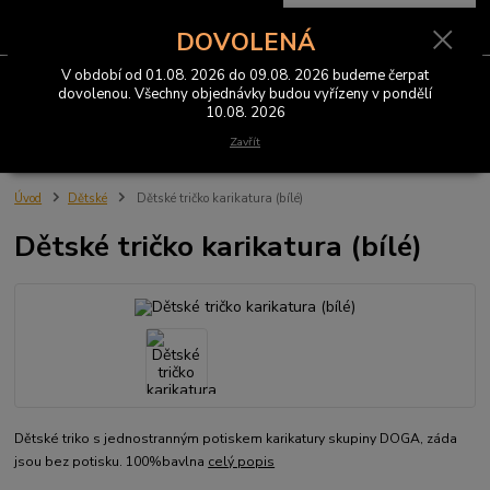
0
ks
CZK
za
0 Kč
DOVOLENÁ
V období od 01.08. 2026 do 09.08. 2026 budeme čerpat
Menu
dovolenou. Všechny objednávky budou vyřízeny v pondělí
10.08. 2026
Hledat
Zavřít
Úvod
Dětské
Dětské tričko karikatura (bílé)
Dětské tričko karikatura (bílé)
Dětské triko s jednostranným potiskem karikatury skupiny DOGA, záda
jsou bez potisku. 100%bavlna
celý popis