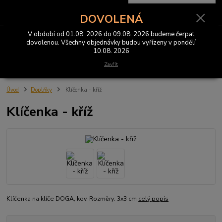
0
ks
CZK
za
0 Kč
DOVOLENÁ
V období od 01.08. 2026 do 09.08. 2026 budeme čerpat
Menu
dovolenou. Všechny objednávky budou vyřízeny v pondělí
10.08. 2026
Hledat
Zavřít
Úvod
Doplňky
Klíčenka - kříž
Klíčenka - kříž
Klíčenka na klíče DOGA, kov. Rozměry: 3x3 cm
celý popis