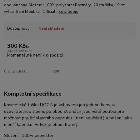
oboustranný. Složení : 100% polyester Rozměry : 26 cm šířka, 19 cm
výška, 6 cm hloubka Official...
celý popis
Dostupnost
Není skladem
300 Kč
/
ks
248 Kč
bez DPH
Momentálně není k dispozici
Číslo produktu:
209
Kompletní specifikace
Kosmetická taška DOGA je vybavena jen jednou kapsou
uzavíratelnou zipem, po obou stranách jsou všité poutka pro
možnost použití vlastního popruhu ( není součástí ) a nošení jako
menší kabelku. Potisk je oboustranný.
Složení : 100% polyester