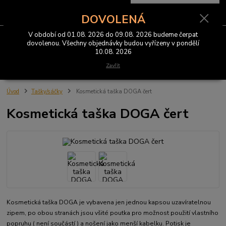
0
ks
CZK
za
0 Kč
DOVOLENÁ
V období od 01.08. 2026 do 09.08. 2026 budeme čerpat
Menu
dovolenou. Všechny objednávky budou vyřízeny v pondělí
10.08. 2026
Hledat
Zavřít
Úvod
Tašky/sáčky
Kosmetická taška DOGA čert
Kosmetická taška DOGA čert
Kosmetická taška DOGA je vybavena jen jednou kapsou uzavíratelnou
zipem, po obou stranách jsou všité poutka pro možnost použití vlastního
popruhu ( není součástí ) a nošení jako menší kabelku. Potisk je