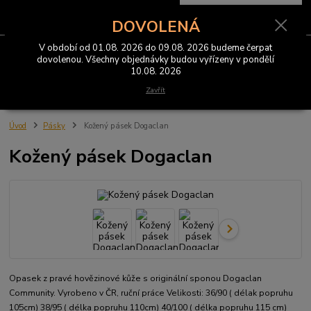
0
ks
CZK
za
0 Kč
DOVOLENÁ
V období od 01.08. 2026 do 09.08. 2026 budeme čerpat
Menu
dovolenou. Všechny objednávky budou vyřízeny v pondělí
10.08. 2026
Hledat
Zavřít
Úvod
Pásky
Kožený pásek Dogaclan
Kožený pásek Dogaclan
Opasek z pravé hovězinové kůže s originální sponou Dogaclan
Community. Vyrobeno v ČR, ruční práce Velikosti: 36/90 ( délak popruhu
105cm) 38/95 ( délka popruhu 110cm) 40/100 ( délka popruhu 115 cm)