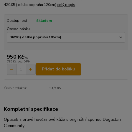
42/105 ( délka popruhu 120cm)
celý popis
Dostupnost
Skladem
Obvod pásku
950 Kč
/
ks
785 Kč
bez DPH
Přidat do košíku
Číslo produktu:
51/105
Kompletní specifikace
Opasek z pravé hovězinové kůže s originální sponou Dogaclan
Community.