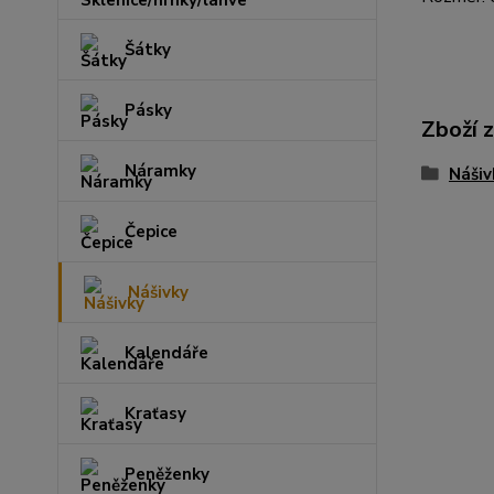
Šátky
Pásky
Zboží 
Náramky
Nášiv
Čepice
Nášivky
Kalendáře
Kraťasy
Peněženky