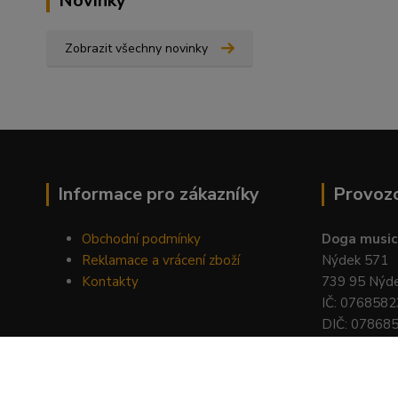
Novinky
Zobrazit všechny novinky
Informace pro zákazníky
Provoz
Obchodní podmínky
Doga music 
Reklamace a vrácení zboží
Nýdek 571
Kontakty
739 95 Nýd
IČ: 0768582
DIČ: 07868