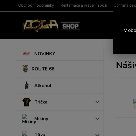
Obchodní podmínky
Reklamace a vrácení zboží
Ochrana oso
V obd
Úvod
N
NOVINKY
Náši
ROUTE 66
Alkohol
Trička
Mikiny
Tílka