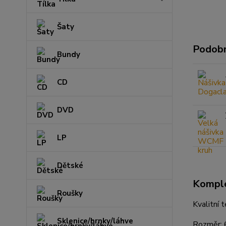
Šaty
Podobn
Bundy
CD
DVD
LP
Dětské
Komple
Roušky
Kvalitní 
Sklenice/hrnky/láhve
Rozměr: