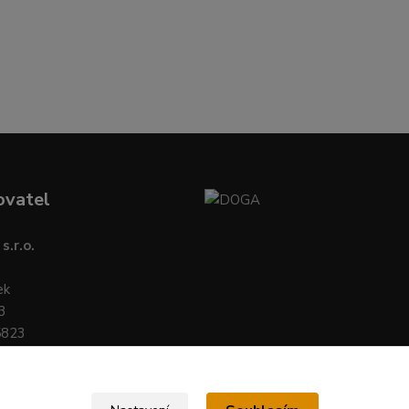
ovatel
s.r.o.
ek
3
5823