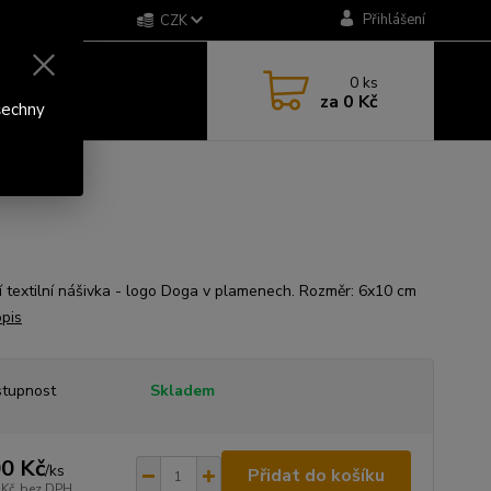
Přihlášení
CZK
0
ks
za
0 Kč
šechny
ní textilní nášivka - logo Doga v plamenech. Rozměr: 6x10 cm
opis
tupnost
Skladem
0 Kč
/
ks
Přidat do košíku
 Kč
bez DPH