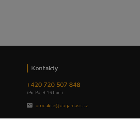
Kontakty
+420 720 507 848
(Po-Pá, 8-16 hod.)
produkce@dogamusic.cz