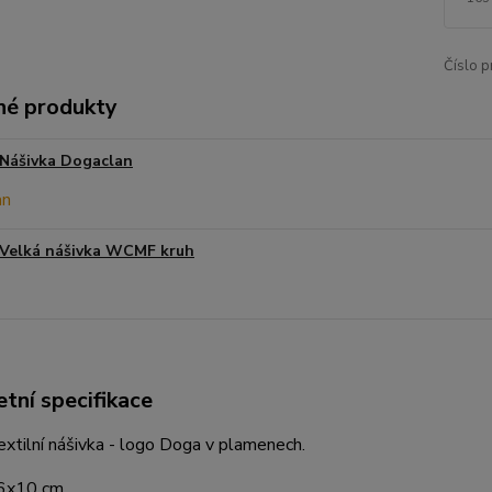
Číslo p
é produkty
Nášivka Dogaclan
Velká nášivka WCMF kruh
tní specifikace
textilní nášivka - logo Doga v plamenech.
 6x10 cm