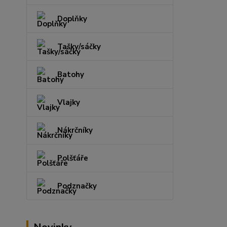
Doplňky
Tašky/sáčky
Batohy
Vlajky
Nákrčníky
Polšťáře
Podznačky