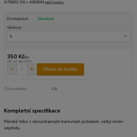
A78/B62 3XL= A80/B64
celý popis
Dostupnost
Skladem
Velikost
350 Kč
/
ks
289 Kč
bez DPH
Přidat do košíku
Číslo produktu:
12L
Kompletní specifikace
Pánské triko s oboustranným barevným potiskem, velký motiv
vepředu.