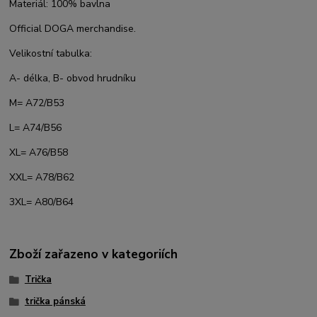
Materiál: 100% bavlna
Official DOGA merchandise.
Velikostní tabulka:
A- délka, B- obvod hrudníku
M= A72/B53
L= A74/B56
XL= A76/B58
XXL= A78/B62
3XL= A80/B64
Zboží zařazeno v kategoriích
Trička
trička pánská