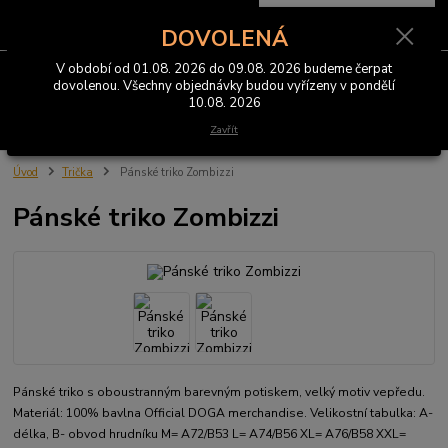
0
ks
CZK
za
0 Kč
DOVOLENÁ
V období od 01.08. 2026 do 09.08. 2026 budeme čerpat
Menu
dovolenou. Všechny objednávky budou vyřízeny v pondělí
10.08. 2026
Hledat
Zavřít
Úvod
Trička
Pánské triko Zombizzi
Pánské triko Zombizzi
Pánské triko s oboustranným barevným potiskem, velký motiv vepředu.
Materiál: 100% bavlna Official DOGA merchandise. Velikostní tabulka: A-
délka, B- obvod hrudníku M= A72/B53 L= A74/B56 XL= A76/B58 XXL=