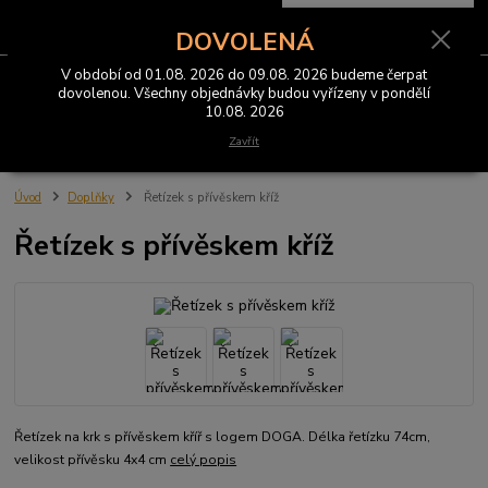
0
ks
CZK
za
0 Kč
DOVOLENÁ
V období od 01.08. 2026 do 09.08. 2026 budeme čerpat
Menu
dovolenou. Všechny objednávky budou vyřízeny v pondělí
10.08. 2026
Hledat
Zavřít
Úvod
Doplňky
Řetízek s přívěskem kříž
Řetízek s přívěskem kříž
Řetízek na krk s přívěskem kříř s logem DOGA. Délka řetízku 74cm,
velikost přívěsku 4x4 cm
celý popis