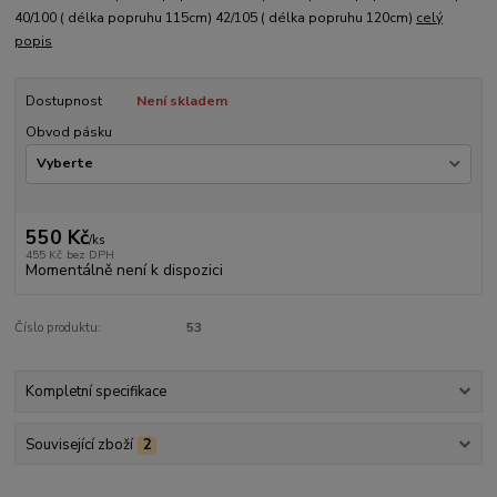
40/100 ( délka popruhu 115cm) 42/105 ( délka popruhu 120cm)
celý
popis
Dostupnost
Není skladem
Obvod pásku
550 Kč
/
ks
455 Kč
bez DPH
Momentálně není k dispozici
Číslo produktu:
53
Kompletní specifikace
Související zboží
2