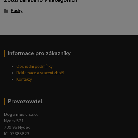
Zboží zařazeno v kategoriích
Pásky
Informace pro zákazníky
Obchodní podmínky
Reklamace a vrácení zboží
Kontakty
Provozovatel
Doga music s.r.o.
Nýdek 571
739 95 Nýdek
IČ: 07685823