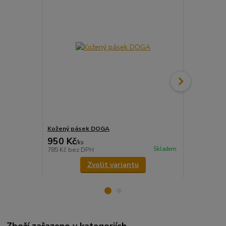
Kožený pásek DOGA
Kožený pás
950 Kč
950 Kč
/
ks
/
ks
Skladem
785 Kč
bez DPH
785 Kč
bez 
Zvolit variantu