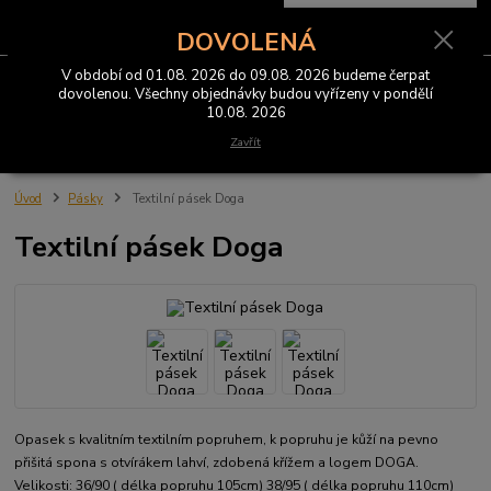
0
ks
CZK
za
0 Kč
DOVOLENÁ
V období od 01.08. 2026 do 09.08. 2026 budeme čerpat
Menu
dovolenou. Všechny objednávky budou vyřízeny v pondělí
10.08. 2026
Hledat
Zavřít
Úvod
Pásky
Textilní pásek Doga
Textilní pásek Doga
Opasek s kvalitním textilním popruhem, k popruhu je kůží na pevno
přišitá spona s otvírákem lahví, zdobená křížem a logem DOGA.
Velikosti: 36/90 ( délka popruhu 105cm) 38/95 ( délka popruhu 110cm)