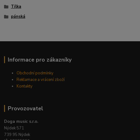
Tílka
pánská
Informace pro zákazníky
Obchodní podmínky
Reklamace a vrácení zboží
Kontakty
Provozovatel
Doga music s.r.o.
Nýdek 571
739 95 Nýdek