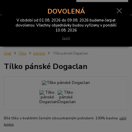
0
ks
CZK
za
0 Kč
DOVOLENÁ
V období od 01.08. 2026 do 09.08. 2026 budeme čerpat
Menu
dovolenou. Všechny objednávky budou vyřízeny v pondělí
10.08. 2026
Hledat
Zavřít
Úvod
Tílka
pánská
Tílko pánské Dogaclan
Tílko pánské Dogaclan
Bílé tílko s kvalitním černým oboustranným potiskem. 100% bavlna.
celý
popis