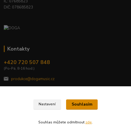
IČ: 07685823
DIČ: 078685823
Kontakty
+420 720 507 848
(Po-Pá, 8-16 hod.)
produkce@dogamusic.cz
Souhlasím
Nastavení
2022 © DOGA MUSIC, s.r.o.
Souhlas můžete odmítnout
zde
.
Vytvořeno na
Eshop-rychle.cz