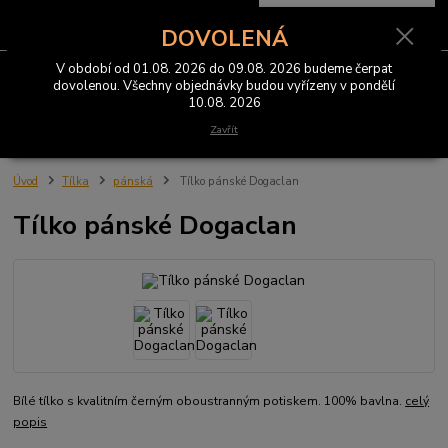
0
ks
CZK
za
0 Kč
DOVOLENÁ
V období od 01.08. 2026 do 09.08. 2026 budeme čerpat
Menu
dovolenou. Všechny objednávky budou vyřízeny v pondělí
10.08. 2026
Hledat
Zavřít
Úvod
Tílka
pánská
Tílko pánské Dogaclan
Tílko pánské Dogaclan
Bílé tílko s kvalitním černým oboustranným potiskem. 100% bavlna.
celý
popis