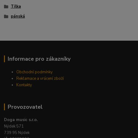
Tílka
pánská
Informace pro zákazníky
Obchodní podmínky
Reklamace a vrácení zboží
Kontakty
Provozovatel
Doga music s.r.o.
Nýdek 571
739 95 Nýdek