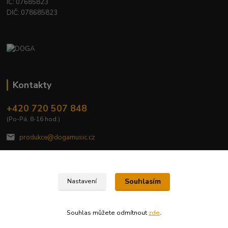
IČ: 07685823
DIČ: 078685823
Kontakty
+420 720 507 848
(Po-Pá, 8-16 hod.)
produkce@dogamusic.cz
Souhlasím
Nastavení
2022 © DOGA MUSIC, s.r.o.
Souhlas můžete odmítnout
zde
.
Vytvořeno na
Eshop-rychle.cz