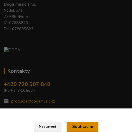
Doga music s.r.o.
Nýdek 571
739 95 Nýdek
IČ: 07685823
DIČ: 078685823
Kontakty
+420 720 507 848
(Po-Pá, 8-16 hod.)
produkce@dogamusic.cz
Souhlasím
Nastavení