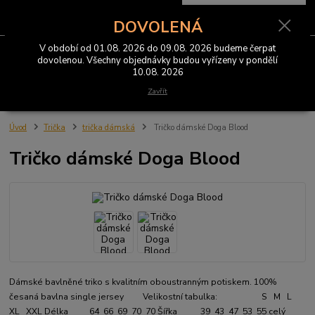
0
ks
CZK
za
0 Kč
DOVOLENÁ
V období od 01.08. 2026 do 09.08. 2026 budeme čerpat
Menu
dovolenou. Všechny objednávky budou vyřízeny v pondělí
10.08. 2026
Hledat
Zavřít
Úvod
Trička
trička dámská
Tričko dámské Doga Blood
Tričko dámské Doga Blood
Dámské bavlněné triko s kvalitním oboustranným potiskem. 100%
česaná bavlna single jersey Velikostní tabulka: S M L
XL XXL Délka 64 66 69 70 70 Šířka 39 43 47 53 55
celý