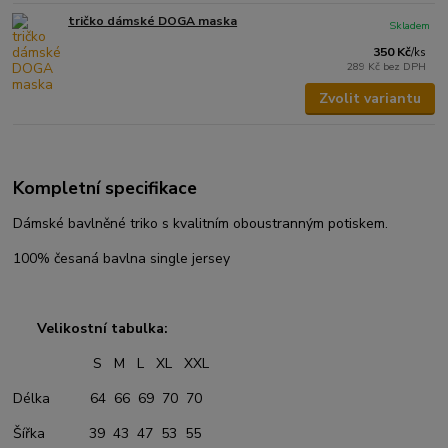
tričko dámské DOGA maska
Skladem
350 Kč
/
ks
289 Kč
bez DPH
Zvolit variantu
Kompletní specifikace
Dámské bavlněné triko s kvalitním oboustranným potiskem.
100% česaná bavlna single jersey
Velikostní tabulka:
S M L XL XXL
Délka 64 66 69 70 70
Šířka 39 43 47 53 55