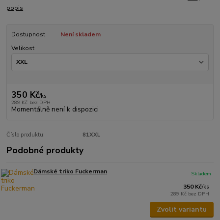
popis
Dostupnost
Není skladem
Velikost
350 Kč
/
ks
289 Kč
bez DPH
Momentálně není k dispozici
Číslo produktu:
81XXL
Podobné produkty
Dámské triko Fuckerman
Skladem
350 Kč
/
ks
289 Kč
bez DPH
Zvolit variantu