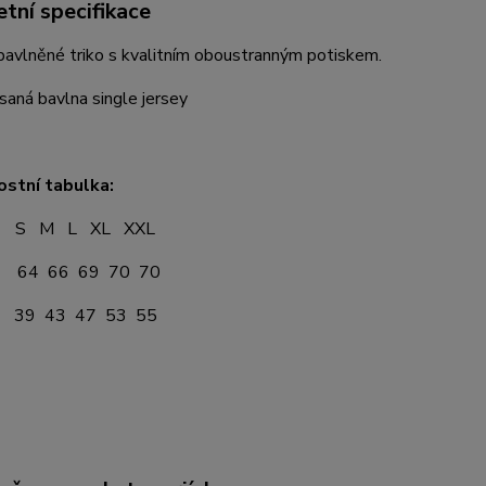
tní specifikace
avlněné triko s kvalitním oboustranným potiskem.
aná bavlna single jersey
ostní tabulka:
 L XL XXL
64 66 69 70 70
39 43 47 53 55