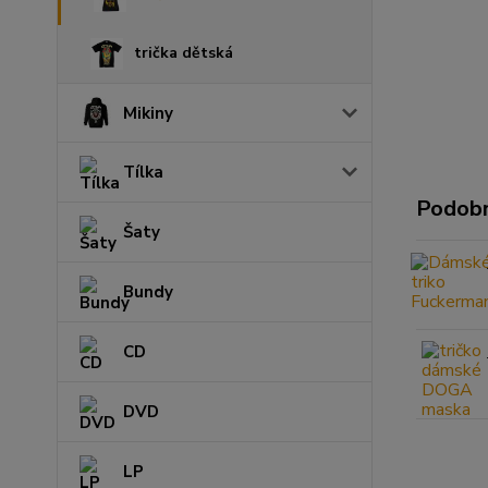
trička dětská
Mikiny
Tílka
Podobn
Šaty
Bundy
CD
DVD
LP