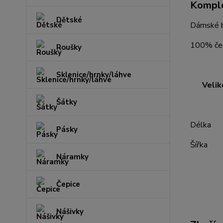
Komple
Dětské
Dámské b
100% čes
Roušky
Sklenice/hrnky/láhve
Velik
Šátky
S M
Délka 
Pásky
Šířka 
Náramky
Čepice
Nášivky