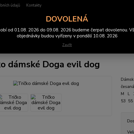
bních údajů
Kontakty
DOVOLENÁ
Hledat
obí od 01.08. 2026 do 09.08. 2026 budeme čerpat dovolenou. V
objednávky budou vyřízeny v pondělí 10.08. 2026
Zavřít
rička
trička dámská
Tričko dámské Doga evil dog
ko dámské Doga evil dog
Dámské
česan
M L 
53 5
Dos
Vel