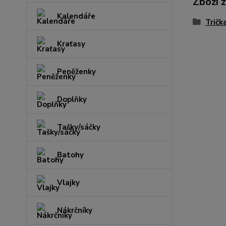
Zboží 
Kalendáře
Tričk
Kraťasy
Peněženky
Doplňky
Tašky/sáčky
Batohy
Vlajky
Nákrčníky