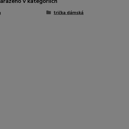
zařazeno v kategoriích
a
trička dámská