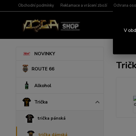
Obchodní podmínky
Reklamace a vrácení zboží
Ochrana oso
V obd
Úvod
T
NOVINKY
Trič
ROUTE 66
Alkohol
Trička
trička pánská
trička dámská