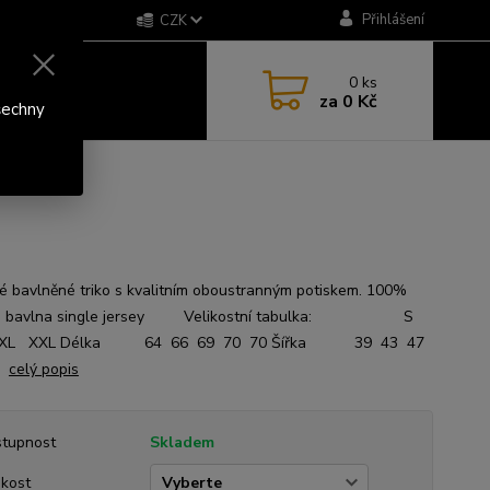
Přihlášení
CZK
0
ks
za
0 Kč
šechny
 bavlněné triko s kvalitním oboustranným potiskem. 100%
á bavlna single jersey Velikostní tabulka: S
XL XXL Délka 64 66 69 70 70 Šířka 39 43 47
5
celý popis
tupnost
Skladem
ikost