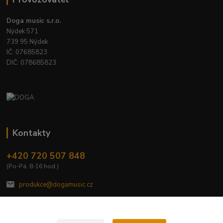
Doga music s.r.o.
Nýdek 571
739 95 Nýdek
IČ: 07685823
DIČ: 078685823
Kontakty
+420 720 507 848
(Po-Pá, 8-16 hod.)
produkce@dogamusic.cz