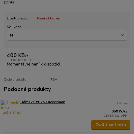
popis
Dostupnost
Není skladem
Velikost
400 Kč
/
ks
331 Kč
bez DPH
Momentálně není k dispozici
Číslo produktu:
79M
Podobné produkty
Dámské triko Fuckerman
Skladem
350 Kč
/
ks
289 Kč
bez DPH
Zvolit variantu