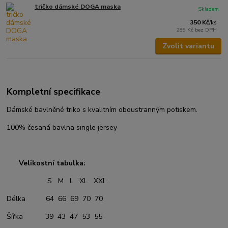
tričko dámské DOGA maska
Skladem
350 Kč
/
ks
289 Kč
bez DPH
Zvolit variantu
Kompletní specifikace
Dámské bavlněné triko s kvalitním oboustranným potiskem.
100% česaná bavlna single jersey
Velikostní tabulka:
S M L XL XXL
Délka 64 66 69 70 70
Šířka 39 43 47 53 55