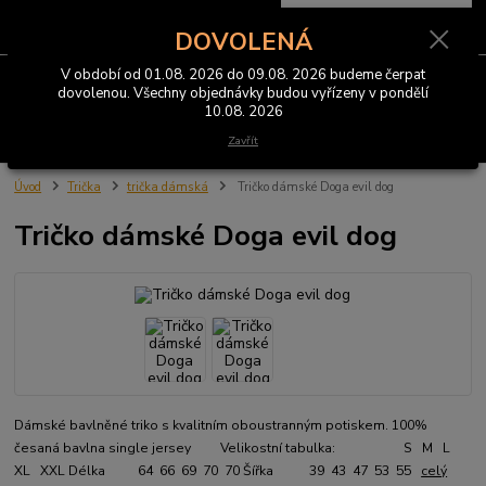
0
ks
CZK
za
0 Kč
DOVOLENÁ
V období od 01.08. 2026 do 09.08. 2026 budeme čerpat
Menu
dovolenou. Všechny objednávky budou vyřízeny v pondělí
10.08. 2026
Hledat
Zavřít
Úvod
Trička
trička dámská
Tričko dámské Doga evil dog
Tričko dámské Doga evil dog
Dámské bavlněné triko s kvalitním oboustranným potiskem. 100%
česaná bavlna single jersey Velikostní tabulka: S M L
XL XXL Délka 64 66 69 70 70 Šířka 39 43 47 53 55
celý