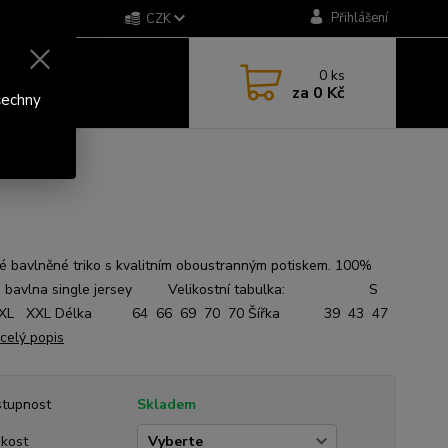
Přihlášení
CZK
0
ks
za
0 Kč
šechny
 bavlněné triko s kvalitním oboustranným potiskem. 100%
á bavlna single jersey Velikostní tabulka: S
XL XXL Délka 64 66 69 70 70 Šířka 39 43 47
celý popis
tupnost
Skladem
ikost