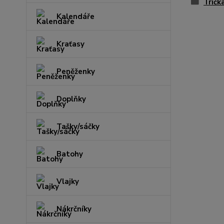
Tričk
Kalendáře
Kraťasy
Peněženky
Doplňky
Tašky/sáčky
Batohy
Vlajky
Nákrčníky