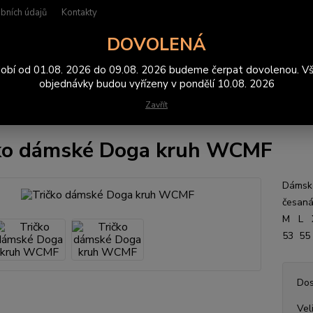
bních údajů
Kontakty
DOVOLENÁ
Hledat
obí od 01.08. 2026 do 09.08. 2026 budeme čerpat dovolenou. V
objednávky budou vyřízeny v pondělí 10.08. 2026
Zavřít
rička
trička dámská
Tričko dámské Doga kruh WCMF
ko dámské Doga kruh WCMF
Dámské
česan
M L 
53 55
Dos
Vel