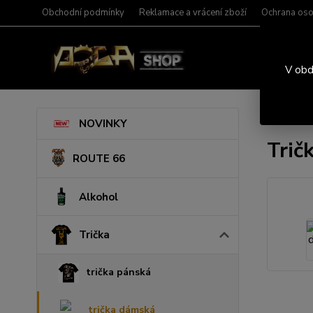
Obchodní podmínky
Reklamace a vrácení zboží
Ochrana oso
V obd
Úvod
T
NOVINKY
Trič
ROUTE 66
Alkohol
Trička
trička pánská
trička dámská