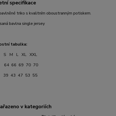
tní specifikace
avlněné triko s kvalitním oboustranným potiskem.
aná bavlna single jersey
ostní tabulka:
 L XL XXL
64 66 69 70 70
39 43 47 53 55
zařazeno v kategoriích