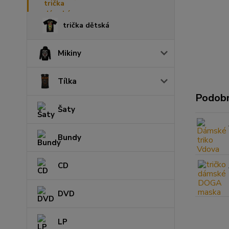
trička dětská
Mikiny
Tílka
Podobn
Šaty
Bundy
CD
DVD
LP