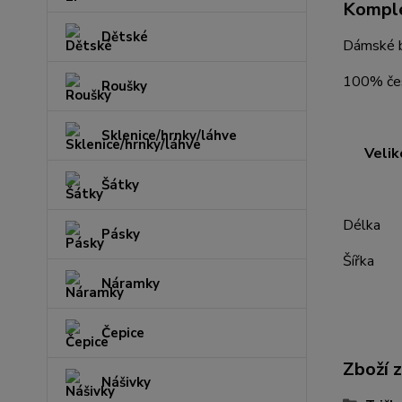
Komple
Dětské
Dámské b
100% čes
Roušky
Sklenice/hrnky/láhve
Velik
Šátky
S M
Délka 
Pásky
Šířka 
Náramky
Čepice
Zboží 
Nášivky