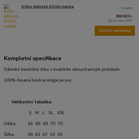
tričko dámské DOGA maska
Skladem
350 Kč
/
ks
289 Kč
bez DPH
Zvolit variantu
Kompletní specifikace
Dámské bavlněné triko s kvalitním oboustranným potiskem.
100% česaná bavlna single jersey
Velikostní tabulka:
S M L XL XXL
Délka 64 66 69 70 70
Šířka 39 43 47 53 55