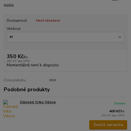
popis
Dostupnost
Není skladem
Velikost
350 Kč
/
ks
289 Kč
bez DPH
Momentálně není k dispozici
Číslo produktu:
90M
Podobné produkty
Dámské triko Vdova
Skladem
400 Kč
/
ks
331 Kč
bez DPH
Zvolit variantu