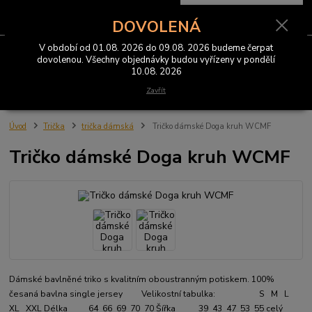
0
ks
CZK
za
0 Kč
DOVOLENÁ
V období od 01.08. 2026 do 09.08. 2026 budeme čerpat
Menu
dovolenou. Všechny objednávky budou vyřízeny v pondělí
10.08. 2026
Hledat
Zavřít
Úvod
Trička
trička dámská
Tričko dámské Doga kruh WCMF
Tričko dámské Doga kruh WCMF
Dámské bavlněné triko s kvalitním oboustranným potiskem. 100%
česaná bavlna single jersey Velikostní tabulka: S M L
XL XXL Délka 64 66 69 70 70 Šířka 39 43 47 53 55
celý