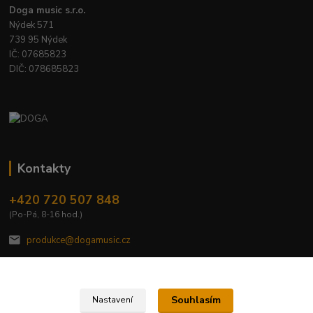
Doga music s.r.o.
Nýdek 571
739 95 Nýdek
IČ: 07685823
DIČ: 078685823
Kontakty
+420 720 507 848
(Po-Pá, 8-16 hod.)
produkce@dogamusic.cz
Souhlasím
Nastavení