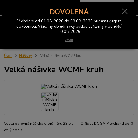
0
ks
CZK
za
0 Kč
DOVOLENÁ
V období od 01.08. 2026 do 09.08. 2026 budeme čerpat
Menu
dovolenou. Všechny objednávky budou vyřízeny v pondělí
10.08. 2026
Hledat
Zavřít
Úvod
Nášivky
Velká nášivka WCMF kruh
Velká nášivka WCMF kruh
Velká barevná nášivka o průměru 23,5 cm. Official DOGA Merchandise ®
celý popis