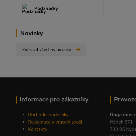
Podznačky
Novinky
Zobrazit všechny novinky
Informace pro zákazníky
Provoz
Obchodní podmínky
Doga music 
Reklamace a vrácení zboží
Nýdek 571
Kontakty
739 95 Nýd