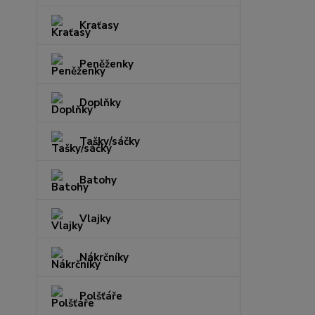
Kraťasy
Peněženky
Doplňky
Tašky/sáčky
Batohy
Vlajky
Nákrčníky
Polšťáře