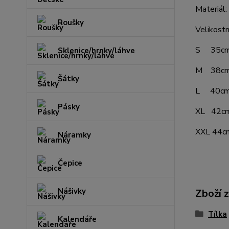
Materiál
Roušky
Velikostn
S 35cm š
Sklenice/hrnky/láhve
M 38cm š
Šátky
L 40cm š
Pásky
XL 42cm 
XXL 44cm
Náramky
Čepice
Nášivky
Zboží 
Tílka
Kalendáře