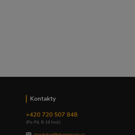
Kontakty
+420 720 507 848
(Po-Pá, 8-16 hod.)
produkce@dogamusic.cz