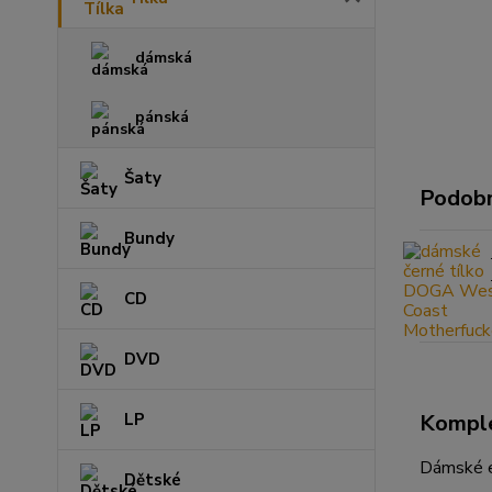
dámská
pánská
Šaty
Podobn
Bundy
CD
DVD
LP
Komple
Dámské el
Dětské