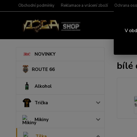
Obchodní podmínky
Reklamace a vrácení zboží
Ochrana oso
V obd
Úvod
T
NOVINKY
bílé
ROUTE 66
Alkohol
Trička
Mikiny
Tílka