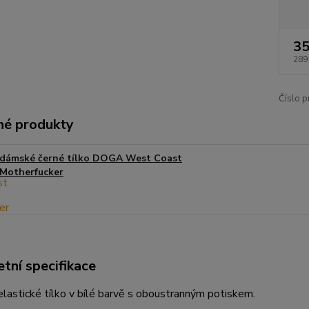
35
289
Číslo p
é produkty
dámské černé tílko DOGA West Coast
Motherfucker
tní specifikace
astické tílko v bílé barvě s oboustranným potiskem.