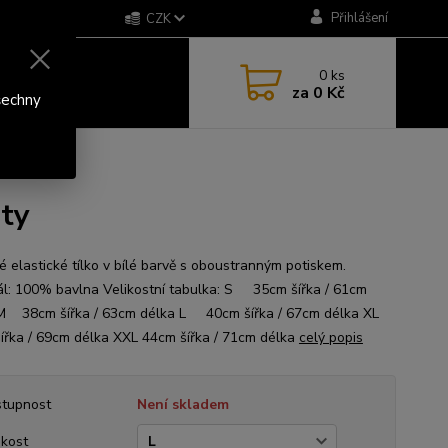
Přihlášení
CZK
0
ks
za
0 Kč
šechny
ty
 elastické tílko v bílé barvě s oboustranným potiskem.
ál: 100% bavlna Velikostní tabulka: S 35cm šířka / 61cm
M 38cm šířka / 63cm délka L 40cm šířka / 67cm délka XL
ířka / 69cm délka XXL 44cm šířka / 71cm délka
celý popis
tupnost
Není skladem
ikost