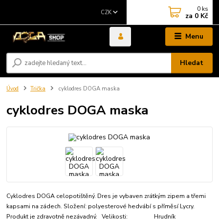
0
ks
CZK
za
0 Kč
Menu
Hledat
Úvod
Trička
cyklodres DOGA maska
cyklodres DOGA maska
Cyklodres DOGA celopotištěný. Dres je vybaven zrátkým zipem a třemi
kapsami na zádech. Složení: polyesterové hedvábí s příměsí Lycry.
Produkt je zdravotně nezávadný. Velikosti: Hrudník