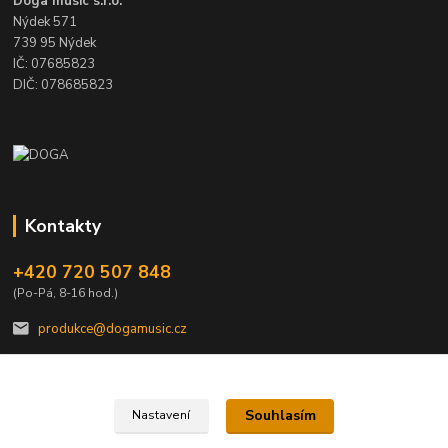
Doga music s.r.o.
Nýdek 571
739 95 Nýdek
IČ: 07685823
DIČ: 078685823
Kontakty
+420 720 507 848
(Po-Pá, 8-16 hod.)
produkce@dogamusic.cz
Souhlasím
Nastavení