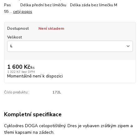
Pas Délka přední bez líměčku Délka záda bez límečku M
55 ...
celý popis
Dostupnost
Není skladem
Velikost
1 600 Kč
/
ks
1 322 Kč
bez DPH
Momentálně není k dispozici
Číslo produktu:
172L
Kompletní specifikace
Cyklodres DOGA celopotištěný. Dres je vybaven zrátkým zipem a
třemi kapsami na zádech.