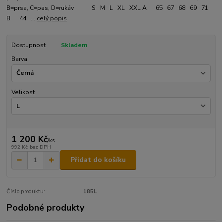
B=prsa, C=pas, D=rukáv S M L XL XXL A 65 67 68 69 71
B 44 ...
celý popis
Dostupnost
Skladem
Barva
Velikost
1 200 Kč
/
ks
992 Kč
bez DPH
Přidat do košíku
Číslo produktu:
185L
Podobné produkty