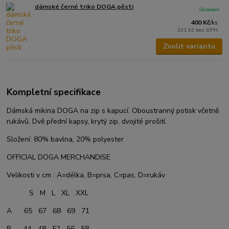
dámské černé triko DOGA pěsti
Skladem
400 Kč
/
ks
331 Kč
bez DPH
Zvolit variantu
Kompletní specifikace
Dámská mikina DOGA na zip s kapucí. Oboustranný potisk včetně
rukávů. Dvě přední kapsy, krytý zip, dvojité prošití.
Složení: 80% bavlna, 20% polyester
OFFICIAL DOGA MERCHANDISE
Velikosti v cm : A=délka, B=prsa, C=pas, D=rukáv
S M L XL XXL
A 65 67 68 69 71
B 44 48 52 56 58