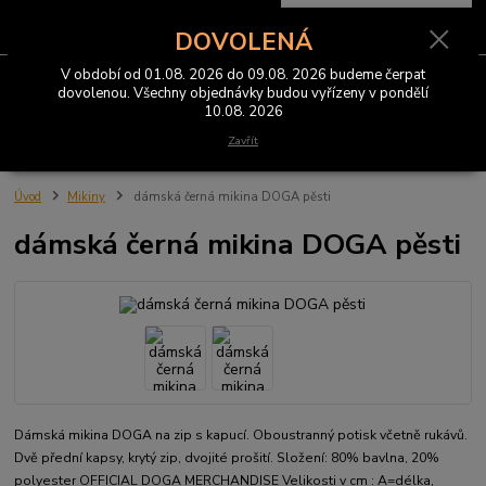
0
ks
CZK
za
0 Kč
DOVOLENÁ
V období od 01.08. 2026 do 09.08. 2026 budeme čerpat
Menu
dovolenou. Všechny objednávky budou vyřízeny v pondělí
10.08. 2026
Hledat
Zavřít
Úvod
Mikiny
dámská černá mikina DOGA pěsti
dámská černá mikina DOGA pěsti
Dámská mikina DOGA na zip s kapucí. Oboustranný potisk včetně rukávů.
Dvě přední kapsy, krytý zip, dvojité prošití. Složení: 80% bavlna, 20%
polyester OFFICIAL DOGA MERCHANDISE Velikosti v cm : A=délka,