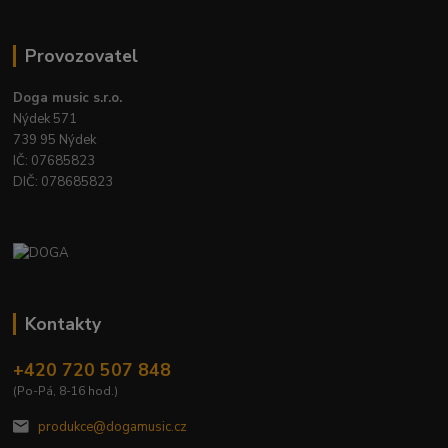
Provozovatel
Doga music s.r.o.
Nýdek 571
739 95 Nýdek
IČ: 07685823
DIČ: 078685823
Kontakty
+420 720 507 848
(Po-Pá, 8-16 hod.)
produkce@dogamusic.cz