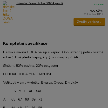
dámské černé triko DOGA pěsti
Skladem
400 Kč
/
ks
331 Kč
bez DPH
Zvolit variantu
Kompletní specifikace
Dámská mikina DOGA na zip s kapucí. Oboustranný potisk včetně
rukávů. Dvě přední kapsy, krytý zip, dvojité prošití.
Složení: 80% bavlna, 20% polyester
OFFICIAL DOGA MERCHANDISE
Velikosti v cm : A=délka, B=prsa, C=pas, D=rukáv
S M L XL XXL
A 65 67 68 69 71
B 44 48 52 56 58