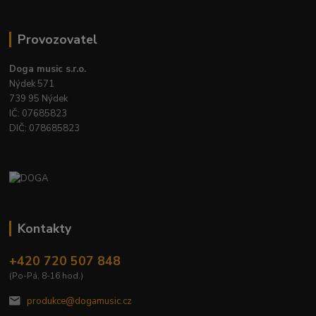
Provozovatel
Doga music s.r.o.
Nýdek 571
739 95 Nýdek
IČ: 07685823
DIČ: 078685823
Kontakty
+420 720 507 848
(Po-Pá, 8-16 hod.)
produkce@dogamusic.cz