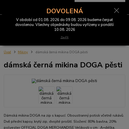
0
ks
CZK
za
0 Kč
DOVOLENÁ
V období od 01.08. 2026 do 09.08. 2026 budeme čerpat
Menu
dovolenou. Všechny objednávky budou vyřízeny v pondělí
10.08. 2026
Hledat
Zavřít
Úvod
Mikiny
dámská černá mikina DOGA pěsti
dámská černá mikina DOGA pěsti
Dámská mikina DOGA na zip s kapucí. Oboustranný potisk včetně rukávů.
Dvě přední kapsy, krytý zip, dvojité prošití. Složení: 80% bavlna, 20%
polyester OFFICIAL DOGA MERCHANDISE Velikosti v cm : A=délka,