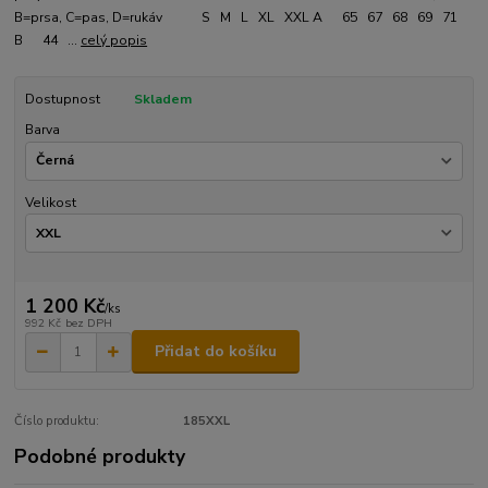
B=prsa, C=pas, D=rukáv S M L XL XXL A 65 67 68 69 71
B 44 ...
celý popis
Dostupnost
Skladem
Barva
Velikost
1 200 Kč
/
ks
992 Kč
bez DPH
Přidat do košíku
Číslo produktu:
185XXL
Podobné produkty