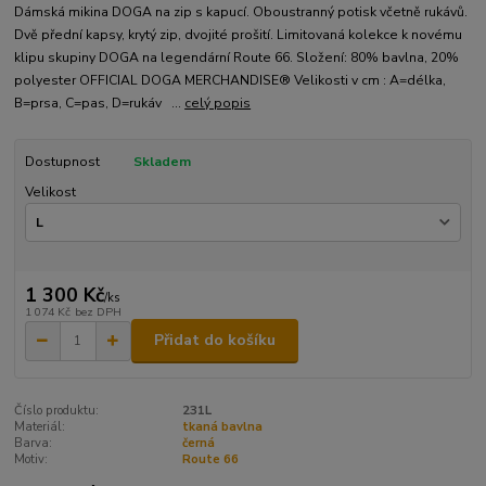
Dámská mikina DOGA na zip s kapucí. Oboustranný potisk včetně rukávů.
Dvě přední kapsy, krytý zip, dvojité prošití. Limitovaná kolekce k novému
klipu skupiny DOGA na legendární Route 66. Složení: 80% bavlna, 20%
polyester OFFICIAL DOGA MERCHANDISE® Velikosti v cm : A=délka,
B=prsa, C=pas, D=rukáv ...
celý popis
Dostupnost
Skladem
Velikost
1 300 Kč
/
ks
1 074 Kč
bez DPH
Přidat do košíku
Číslo produktu:
231L
Materiál:
tkaná bavlna
Barva:
černá
Motiv:
Route 66