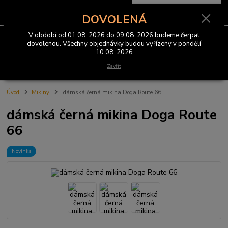
0
ks
CZK
za
0 Kč
DOVOLENÁ
V období od 01.08. 2026 do 09.08. 2026 budeme čerpat
Menu
dovolenou. Všechny objednávky budou vyřízeny v pondělí
10.08. 2026
Hledat
Zavřít
Úvod
Mikiny
dámská černá mikina Doga Route 66
dámská černá mikina Doga Route
66
Novinka