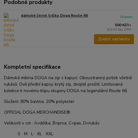
Podobné produkty
dámské černé tričko Doga Route 66
Skladem
500 Kč
/
ks
413 Kč
bez DPH
Zvolit variantu
Kompletní specifikace
Dámská mikina DOGA na zip s kapucí. Oboustranný potisk včetně
rukávů. Dvě přední kapsy, krytý zip, dvojité prošití.
Limitovaná
kolekce k novému klipu skupiny DOGA na legendární Route 66.
Složení: 80% bavlna, 20% polyester
OFFICIAL DOGA MERCHANDISE®
Velikosti v cm : A=délka, B=prsa, C=pas, D=rukáv
S M L XL XXL