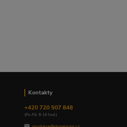
Kontakty
+420 720 507 848
(Po-Pá, 8-16 hod.)
produkce@dogamusic.cz