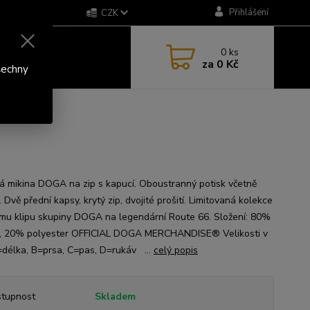
Přihlášení
CZK
0
ks
za
0 Kč
šechny
 mikina DOGA na zip s kapucí. Oboustranný potisk včetně
 Dvě přední kapsy, krytý zip, dvojité prošití. Limitovaná kolekce
mu klipu skupiny DOGA na legendární Route 66. Složení: 80%
, 20% polyester OFFICIAL DOGA MERCHANDISE® Velikosti v
=délka, B=prsa, C=pas, D=rukáv ...
celý popis
tupnost
Skladem