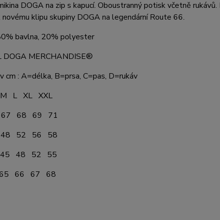
kina DOGA na zip s kapucí. Oboustranný potisk včetně rukávů. Dv
k novému klipu skupiny DOGA na legendární Route 66.
 80% bavlna, 20% polyester
AL DOGA MERCHANDISE®
 v cm : A=délka, B=prsa, C=pas, D=rukáv
L XL XXL
67 68 69 71
48 52 56 58
45 48 52 55
65 66 67 68