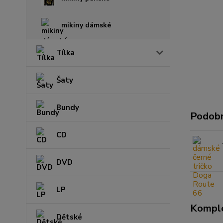
mikiny dámské
Tílka
Šaty
Bundy
Podobn
CD
DVD
LP
Komple
Dětské