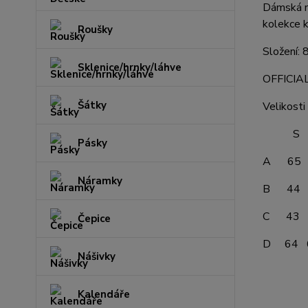
Dámská mi
kolekce 
Roušky
Složení:
Sklenice/hrnky/láhve
OFFICI
Šátky
Velikosti
S M 
Pásky
A 65 
Náramky
B 44 
C 43 
Čepice
D 64 
Nášivky
Kalendáře