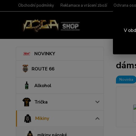
Obchodní podmínky
Reklamace a vrácení zboží
Ochrana oso
V obd
Úvod
M
NOVINKY
dáms
ROUTE 66
Novinka
Alkohol
Trička
Mikiny
mikiny pánské