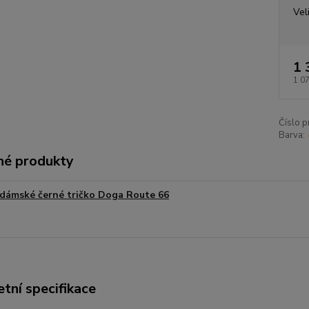
Vel
1 
1 0
Číslo p
Barva:
é produkty
dámské černé tričko Doga Route 66
tní specifikace