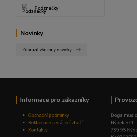
Podznačky
Novinky
Zobrazit všechny novinky
Informace pro zákazníky
Provoz
Obchodní podmínky
Doga music 
Reklamace a vrácení zboží
Nýdek 571
Kontakty
739 95 Nýd