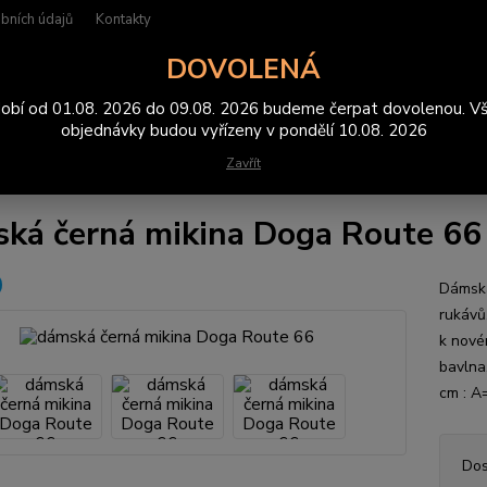
bních údajů
Kontakty
DOVOLENÁ
Hledat
obí od 01.08. 2026 do 09.08. 2026 budeme čerpat dovolenou. V
objednávky budou vyřízeny v pondělí 10.08. 2026
Zavřít
ikiny
dámská černá mikina Doga Route 66
ká černá mikina Doga Route 66
Dámská
rukávů.
k nové
bavlna
cm : A
Dos