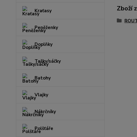
Zboží 
Kraťasy
ROUT
Peněženky
Doplňky
Tašky/sáčky
Batohy
Vlajky
Nákrčníky
Polšťáře