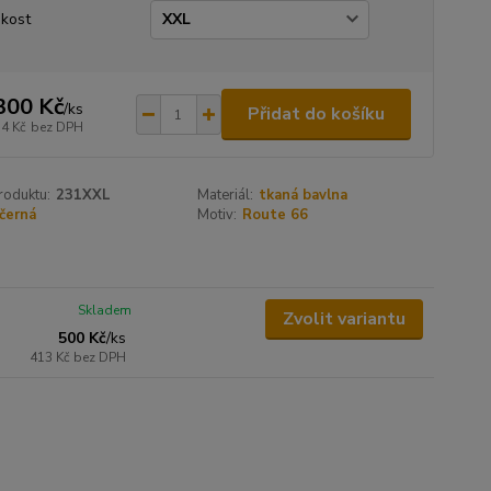
ikost
300 Kč
/
ks
Přidat do košíku
74 Kč
bez DPH
roduktu:
231XXL
Materiál:
tkaná bavlna
černá
Motiv:
Route 66
Skladem
Zvolit variantu
500 Kč
/
ks
413 Kč
bez DPH