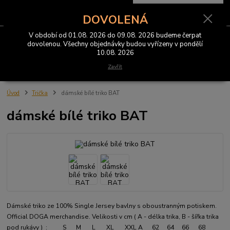
0
ks
CZK
za
0 Kč
DOVOLENÁ
V období od 01.08. 2026 do 09.08. 2026 budeme čerpat
Menu
dovolenou. Všechny objednávky budou vyřízeny v pondělí
10.08. 2026
Hledat
Zavřít
Úvod
Trička
dámské bílé triko BAT
dámské bílé triko BAT
Dámské triko ze 100% Single Jersey bavlny s oboustranným potiskem.
Official DOGA merchandise. Velikosti v cm ( A - délka trika, B - šířka trika
pod rukávy ) : S M L XL XXL A 62 64 66 68