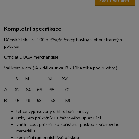
Zvolit variantu
Kompletní specifikace
Dámské triko ze 100%
Single Jersey
bavlny s oboustranným
potiskem.
Official DOGA merchandise.
Velikosti v cm ( A - délka trika, B - šířka trika pod rukávy ) :
S M L XL XXL
A 62 64 66 68 70
B 45 49 53 56 59
lehce vypasovaný střih s bočními švy
úzký lem průkrčníku z žebrového úpletu 1:1
vnitřní část průkrčníku začištěna páskou z vrchového
materiálu
zpevnění ramenních švů páskou