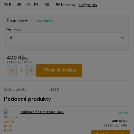
70 B 45 49 53 56 59 lehce vy...
celý popis
Dostupnost
Skladem
Velikost
400 Kč
/
ks
331 Kč
bez DPH
Přidat do košíku
Číslo produktu:
203S
Podobné produkty
dámské černé triko BAT
Skladem
400 Kč
/
ks
331 Kč
bez DPH