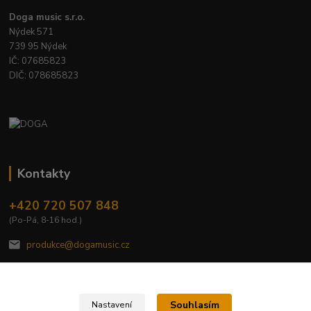
Doga music s.r.o.
Nýdek 571
739 95 Nýdek
IČ: 07685823
DIČ: 078685823
Kontakty
+420 720 507 848
(Po-Pá, 8-16 hod.)
produkce@dogamusic.cz
Souhlasím
Nastavení