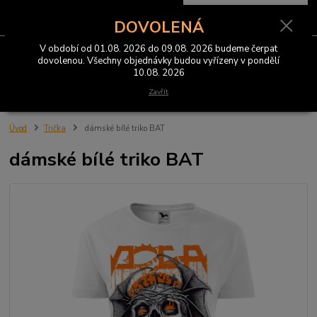
0
ks
CZK
za
0 Kč
DOVOLENÁ
V období od 01.08. 2026 do 09.08. 2026 budeme čerpat
Menu
dovolenou. Všechny objednávky budou vyřízeny v pondělí
10.08. 2026
Hledat
Zavřít
Úvod
Trička
dámské bílé triko BAT
dámské bílé triko BAT