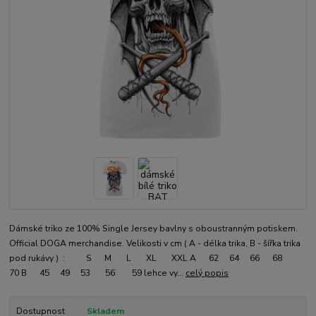
Dámské triko ze 100% Single Jersey bavlny s oboustranným potiskem.
Official DOGA merchandise. Velikosti v cm ( A - délka trika, B - šířka trika
pod rukávy ) : S M L XL XXL A 62 64 66 68
70 B 45 49 53 56 59 lehce vy...
celý popis
Dostupnost
Skladem