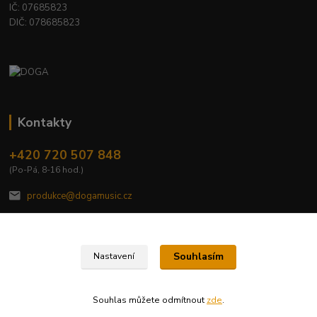
IČ: 07685823
DIČ: 078685823
Kontakty
+420 720 507 848
(Po-Pá, 8-16 hod.)
produkce@dogamusic.cz
Souhlasím
Nastavení
2022 © DOGA MUSIC, s.r.o.
Souhlas můžete odmítnout
zde
.
Vytvořeno na
Eshop-rychle.cz