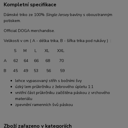
Kompletní specifikace
Dámské triko ze 100%
Single Jersey
bavlny s oboustranným
potiskem.
Official DOGA merchandise.
Velikosti v cm ( A - délka trika, B - šířka trika pod rukávy ) :
S M L XL XXL
A 62 64 66 68 70
B 45 49 53 56 59
lehce vypasovaný střih s bočními švy
úzký lem průkrčníku z žebrového úpletu 1:1
vnitřní část průkrčníku začištěna páskou z vrchového
materiálu
zpevnění ramenních švů páskou
Zboží zařazeno v kategoriích