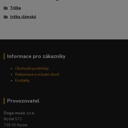
Trička
trička dámská
Informace pro zákazníky
Obchodní podmínky
Reklamace a vrácení zboží
Kontakty
Provozovatel
Doga music s.r.o.
Nýdek 571
739 95 Nýdek