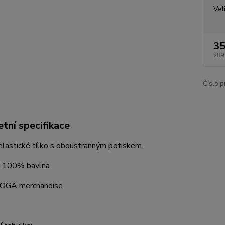
Vel
35
289
Číslo p
tní specifikace
lastické tílko s oboustranným potiskem.
 : 100% bavlna
 DOGA merchandise