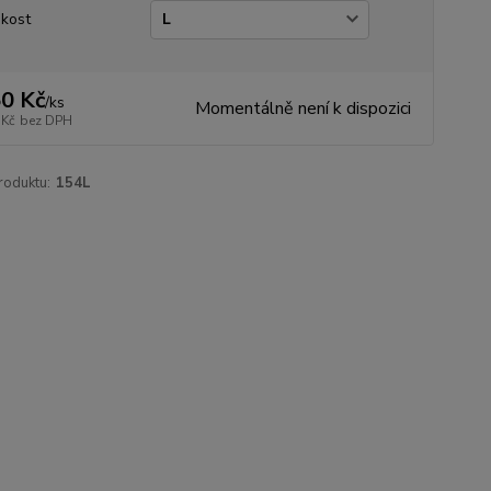
ikost
0 Kč
/
ks
Momentálně není k dispozici
 Kč
bez DPH
roduktu:
154L