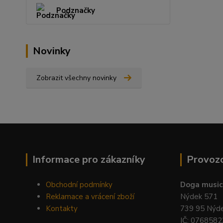
Podznačky
Novinky
Zobrazit všechny novinky
Informace pro zákazníky
Provoz
Obchodní podmínky
Doga music 
Reklamace a vrácení zboží
Nýdek 571
Kontakty
739 95 Nýd
IČ: 0768582