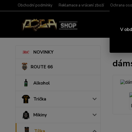
Obchodní podmínky
Reklamace a vrácení zboží
Ochrana oso
V obd
Úvod
T
NOVINKY
dáms
ROUTE 66
Alkohol
Trička
Mikiny
Tílka