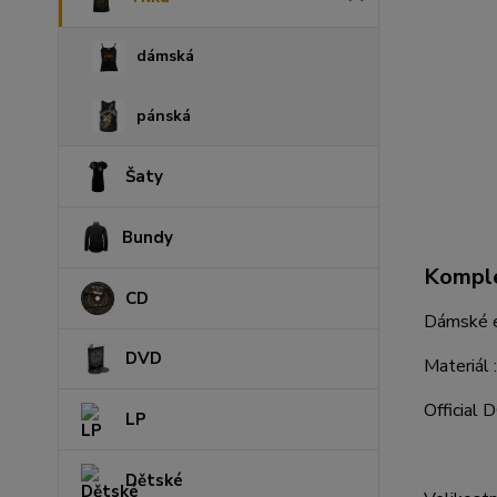
dámská
pánská
Šaty
Bundy
Komple
CD
Dámské e
DVD
Materiál
Official
LP
Dětské