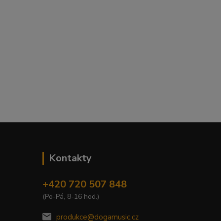
Kontakty
+420 720 507 848
(Po-Pá, 8-16 hod.)
produkce@dogamusic.cz