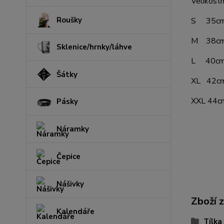
Velikostn
Roušky
S 35cm š
M 38cm š
Sklenice/hrnky/láhve
L 40cm š
Šátky
XL 42cm 
XXL 44cm
Pásky
Náramky
Čepice
Nášivky
Zboží 
Kalendáře
Tílka