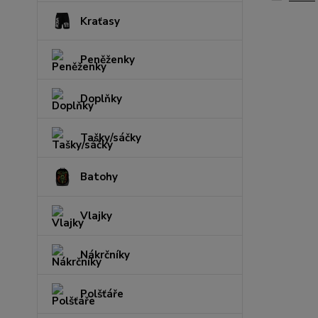
Kraťasy
Peněženky
Doplňky
Tašky/sáčky
Batohy
Vlajky
Nákrčníky
Polšťáře