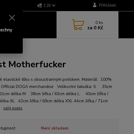
Přihlášení
CZK
0
ks
za
0 Kč
šechny
st Motherfucker
 elastické tílko s oboustranným potiskem. Materiál : 100%
 Official DOGA merchandise Velikostní tabulka: S 35cm
/ 61cm délka M 38cm šířka / 63cm délka L 40cm šířka /
élka XL 42cm šířka / 69cm délka XXL 44cm šířka / 71cm
a
celý popis
tupnost
Není skladem