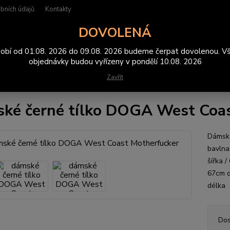
bních údajů
Kontakty
DOVOLENÁ
Hledat
obí od 01.08. 2026 do 09.08. 2026 budeme čerpat dovolenou. V
objednávky budou vyřízeny v pondělí 10.08. 2026
Zavřít
ílka
dámské černé tílko DOGA West Coast Motherfucker
ké černé tílko DOGA West Coa
Dámské
bavlna
šířka 
67cm d
délk
Dos