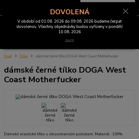
0
ks
CZK
za
0 Kč
DOVOLENÁ
V období od 01.08. 2026 do 09.08. 2026 budeme čerpat
Menu
dovolenou. Všechny objednávky budou vyřízeny v pondělí
10.08. 2026
Hledat
Zavřít
Úvod
Tílka
dámské černé tílko DOGA West Coast Motherfucker
dámské černé tílko DOGA West
Coast Motherfucker
Dámské elastické tílko s oboustranným potiskem. Materiál : 100%