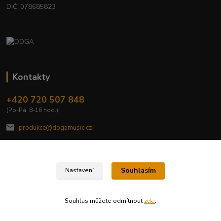
DIČ: 078685823
Kontakty
+420 720 507 848
(Po-Pá, 8-16 hod.)
produkce@dogamusic.cz
Souhlasím
Nastavení
2022 © DOGA MUSIC, s.r.o.
Souhlas můžete odmítnout
zde
.
Vytvořeno na
Eshop-rychle.cz