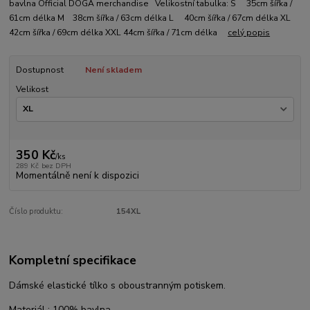
bavlna Official DOGA merchandise Velikostní tabulka: S 35cm šířka /
61cm délka M 38cm šířka / 63cm délka L 40cm šířka / 67cm délka XL
42cm šířka / 69cm délka XXL 44cm šířka / 71cm délka
celý popis
Dostupnost
Není skladem
Velikost
350 Kč
/
ks
289 Kč
bez DPH
Momentálně není k dispozici
Číslo produktu:
154XL
Kompletní specifikace
Dámské elastické tílko s oboustranným potiskem.
Materiál : 100% bavlna