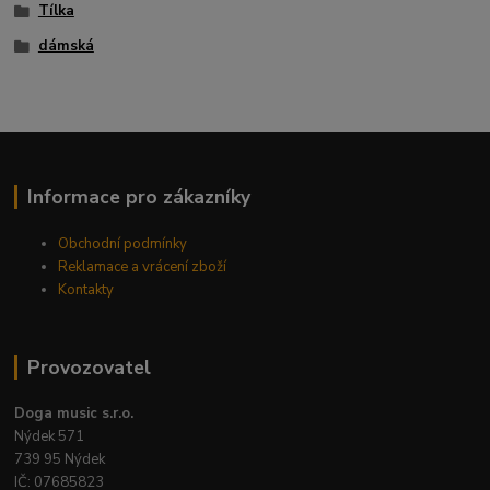
Tílka
dámská
Informace pro zákazníky
Obchodní podmínky
Reklamace a vrácení zboží
Kontakty
Provozovatel
Doga music s.r.o.
Nýdek 571
739 95 Nýdek
IČ: 07685823