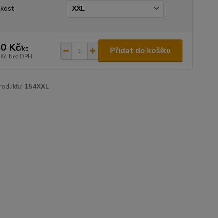
ikost
0 Kč
/
ks
Přidat do košíku
 Kč
bez DPH
roduktu:
154XXL