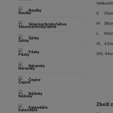
Velikostn
Roušky
S 35cm š
M 38cm š
Sklenice/hrnky/láhve
L 40cm š
Šátky
XL 42cm 
Pásky
XXL 44cm
Náramky
Čepice
Nášivky
Zboží 
Kalendáře