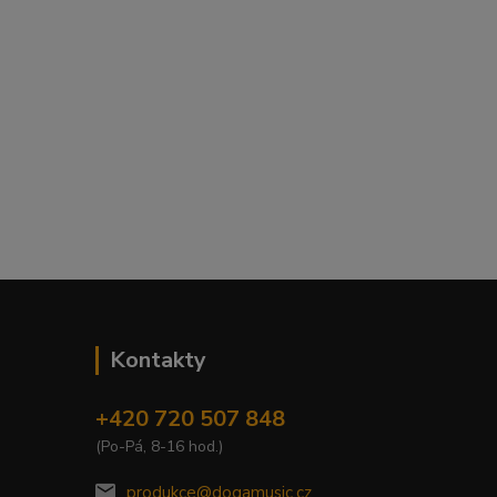
Kontakty
+420 720 507 848
(Po-Pá, 8-16 hod.)
produkce@dogamusic.cz