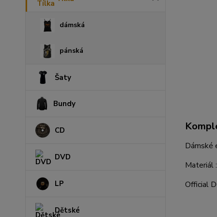
dámská
pánská
Šaty
Bundy
Komple
CD
Dámské e
DVD
Materiál
LP
Official
Dětské