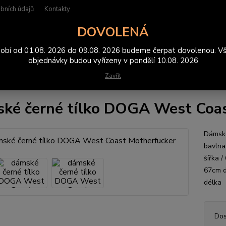
bních údajů
Kontakty
DOVOLENÁ
Hledat
obí od 01.08. 2026 do 09.08. 2026 budeme čerpat dovolenou. V
objednávky budou vyřízeny v pondělí 10.08. 2026
Zavřít
ílka
dámské černé tílko DOGA West Coast Motherfucker
ké černé tílko DOGA West Coa
Dámské
bavlna
šířka 
67cm d
délk
Dos