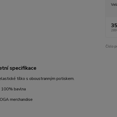
Vel
35
289
Číslo p
tní specifikace
lastické tílko s oboustranným potiskem.
 : 100% bavlna
 DOGA merchandise