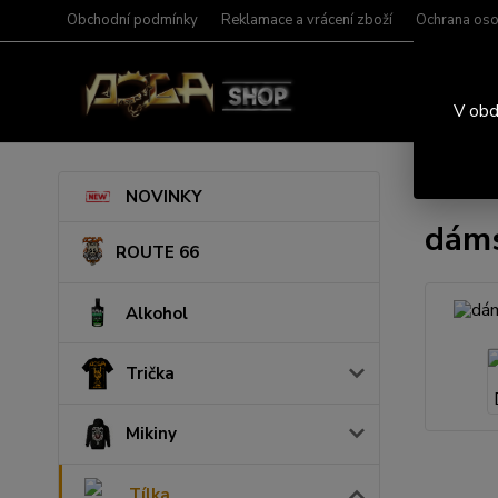
Obchodní podmínky
Reklamace a vrácení zboží
Ochrana oso
V obd
Úvod
T
NOVINKY
dáms
ROUTE 66
Alkohol
Trička
Mikiny
Tílka