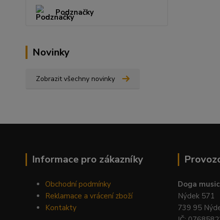
Podznačky
Novinky
Zobrazit všechny novinky
Informace pro zákazníky
Provoz
Obchodní podmínky
Doga music 
Reklamace a vrácení zboží
Nýdek 571
Kontakty
739 95 Nýd
IČ: 0768582