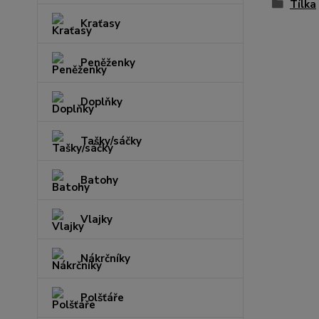
Tílka
Kraťasy
Peněženky
Doplňky
Tašky/sáčky
Batohy
Vlajky
Nákrčníky
Polšťáře