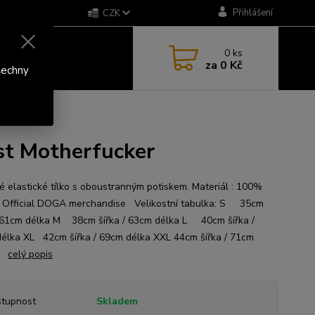
Přihlášení
CZK
0
ks
za
0 Kč
šechny
st Motherfucker
 elastické tílko s oboustranným potiskem. Materiál : 100%
 Official DOGA merchandise Velikostní tabulka: S 35cm
/ 61cm délka M 38cm šířka / 63cm délka L 40cm šířka /
élka XL 42cm šířka / 69cm délka XXL 44cm šířka / 71cm
a
celý popis
tupnost
Skladem