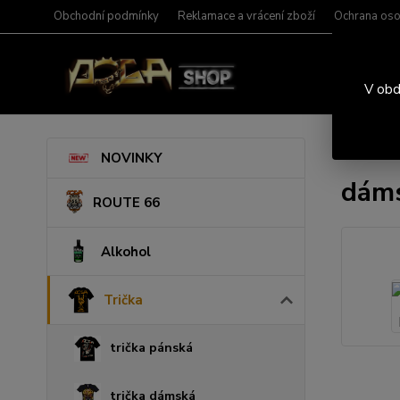
Obchodní podmínky
Reklamace a vrácení zboží
Ochrana oso
V obd
Úvod
T
NOVINKY
dáms
ROUTE 66
Alkohol
Trička
trička pánská
trička dámská