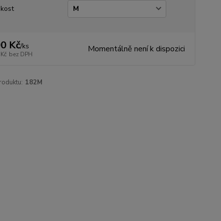
ikost
0 Kč
/
ks
Momentálně není k dispozici
 Kč
bez DPH
roduktu:
182M