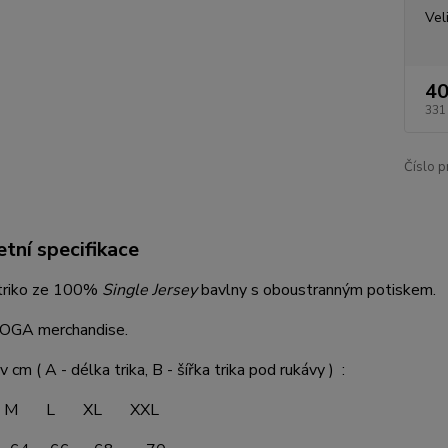
Vel
40
331
Číslo p
tní specifikace
triko ze 100%
Single Jersey
bavlny s oboustranným potiskem.
 DOGA merchandise.
v cm ( A - délka trika, B - šířka trika pod rukávy ) :
 L XL XXL