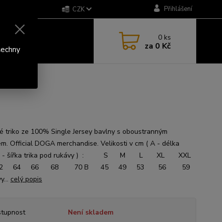
Přihlášení
CZK
0
ks
za
0 Kč
šechny
 triko ze 100% Single Jersey bavlny s oboustranným
em. Official DOGA merchandise. Velikosti v cm ( A - délka
, B - šířka trika pod rukávy ) : S M L XL XXL
2 64 66 68 70 B 45 49 53 56 59
y...
celý popis
tupnost
Není skladem