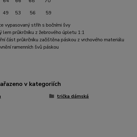
 64 66 68 70
 49 53 56 59
ce vypasovaný střih s bočními švy
ý lem průkrčníku z žebrového úpletu 1:1
třní část průkrčníku začištěna páskou z vrchového materiálu
vnění ramenních švů páskou
zařazeno v kategoriích
a
trička dámská