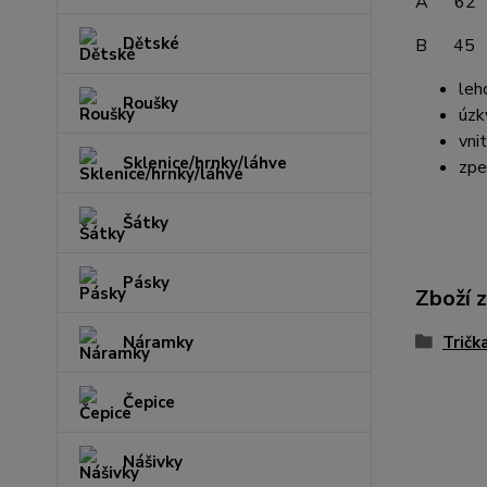
A 62
Dětské
B 45
leh
Roušky
úzk
vni
Sklenice/hrnky/láhve
zpe
Šátky
Pásky
Zboží 
Tričk
Náramky
Čepice
Nášivky