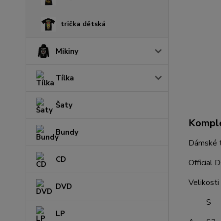
trička dětská
Mikiny
Tílka
Šaty
Komple
Bundy
Dámské 
CD
Official
Velikosti 
DVD
S M
LP