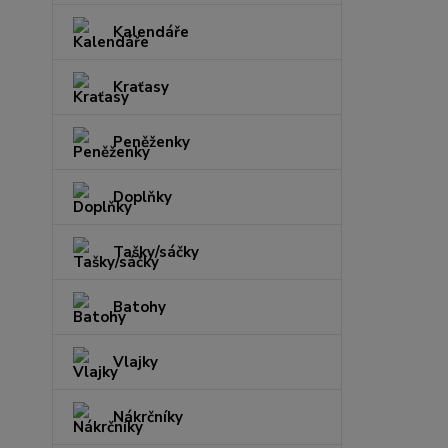
Kalendáře
Kraťasy
Peněženky
Doplňky
Tašky/sáčky
Batohy
Vlajky
Nákrčníky