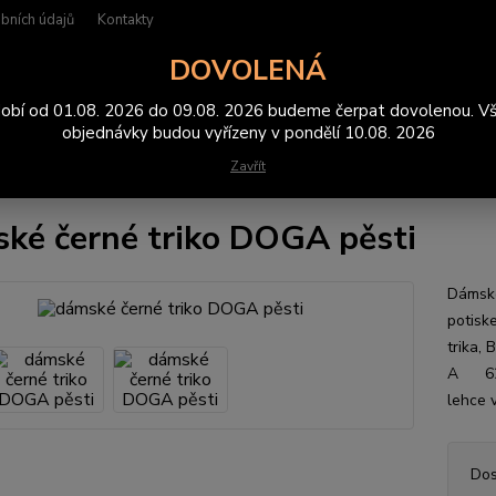
bních údajů
Kontakty
DOVOLENÁ
Hledat
obí od 01.08. 2026 do 09.08. 2026 budeme čerpat dovolenou. V
objednávky budou vyřízeny v pondělí 10.08. 2026
Zavřít
rička
dámské černé triko DOGA pěsti
ké černé triko DOGA pěsti
Dámské
potisk
trika
A 6
lehce v
Dos