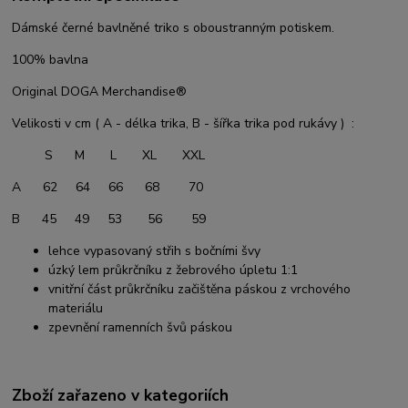
Dámské černé bavlněné triko s oboustranným potiskem.
100% bavlna
Original DOGA Merchandise®
Velikosti v cm ( A - délka trika, B - šířka trika pod rukávy ) :
S M L XL XXL
A 62 64 66 68 70
B 45 49 53 56 59
lehce vypasovaný střih s bočními švy
úzký lem průkrčníku z žebrového úpletu 1:1
vnitřní část průkrčníku začištěna páskou z vrchového
materiálu
zpevnění ramenních švů páskou
Zboží zařazeno v kategoriích