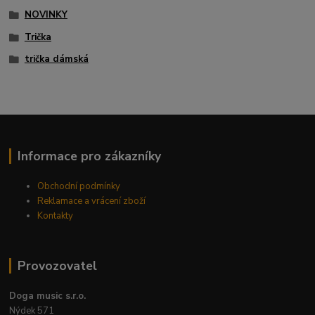
NOVINKY
Trička
trička dámská
Informace pro zákazníky
Obchodní podmínky
Reklamace a vrácení zboží
Kontakty
Provozovatel
Doga music s.r.o.
Nýdek 571