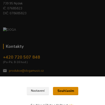
739 95 Nýdek
IČ: 07685823
DIČ: 078685823
Kontakty
+420 720 507 848
(Po-Pá, 8-16 hod.)
produkce@dogamusic.cz
Souhlasím
Nastavení
2022 © DOGA MUSIC, s.r.o.