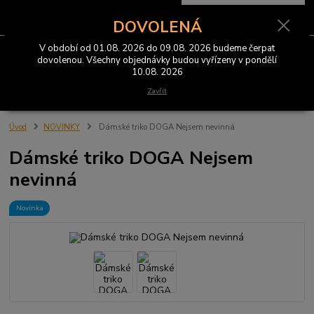
0
ks
CZK
za
0 Kč
DOVOLENÁ
V období od 01.08. 2026 do 09.08. 2026 budeme čerpat
Menu
dovolenou. Všechny objednávky budou vyřízeny v pondělí
10.08. 2026
Hledat
Zavřít
Úvod
NOVINKY
Dámské triko DOGA Nejsem nevinná
Dámské triko DOGA Nejsem
nevinná
Novinka