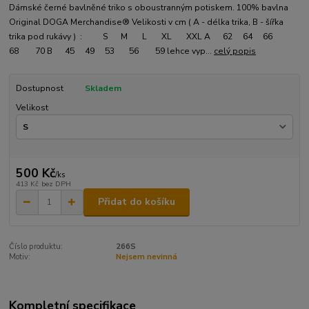
Dámské černé bavlněné triko s oboustranným potiskem. 100% bavlna
Original DOGA Merchandise® Velikosti v cm ( A - délka trika, B - šířka
trika pod rukávy ) : S M L XL XXL A 62 64 66
68 70 B 45 49 53 56 59 lehce vyp...
celý popis
Dostupnost
Skladem
Velikost
500 Kč
/
ks
413 Kč
bez DPH
Přidat do košíku
Číslo produktu:
266S
Motiv:
Nejsem nevinná
Kompletní specifikace