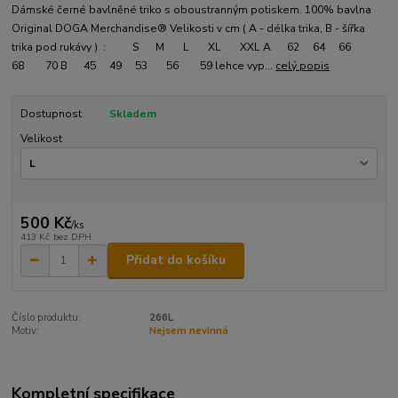
Dámské černé bavlněné triko s oboustranným potiskem. 100% bavlna
Original DOGA Merchandise® Velikosti v cm ( A - délka trika, B - šířka
trika pod rukávy ) : S M L XL XXL A 62 64 66
68 70 B 45 49 53 56 59 lehce vyp...
celý popis
Dostupnost
Skladem
Velikost
500 Kč
/
ks
413 Kč
bez DPH
Přidat do košíku
Číslo produktu:
266L
Motiv:
Nejsem nevinná
Kompletní specifikace