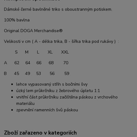
Dámské černé bavlněné triko s oboustranným potiskem.
100% bavlna
Original DOGA Merchandise®
Velikosti v cm ( A - délka trika, B - šířka trika pod rukávy ) :
S M L XL XXL
A 62 64 66 68 70
B 45 49 53 56 59
lehce vypasovaný střih s bočními švy
úzký lem průkrčníku z žebrového úpletu 1:1
vnitřní část průkrčníku začištěna páskou z vrchového
materiálu
zpevnění ramenních švů páskou
Zboží zařazeno v kategoriích