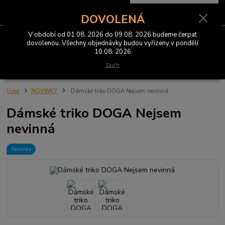
0
ks
CZK
za
0 Kč
DOVOLENÁ
V období od 01.08. 2026 do 09.08. 2026 budeme čerpat
Menu
dovolenou. Všechny objednávky budou vyřízeny v pondělí
10.08. 2026
Hledat
Zavřít
Úvod
NOVINKY
Dámské triko DOGA Nejsem nevinná
Dámské triko DOGA Nejsem
nevinná
Novinka