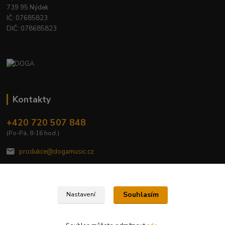
739 95 Nýdek
IČ: 07685823
DIČ: 078685823
Kontakty
+420 720 507 848
(Po-Pá, 8-16 hod.)
produkce@dogamusic.cz
Souhlasím
Nastavení
2022 © DOGA MUSIC, s.r.o.