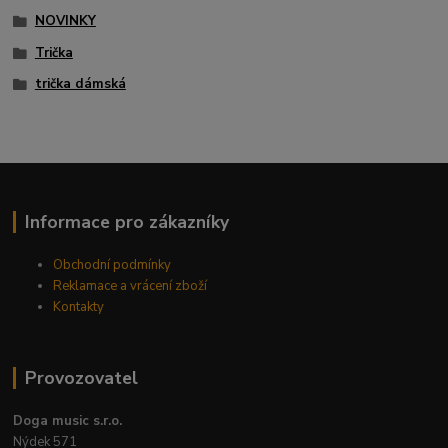
NOVINKY
Trička
trička dámská
Informace pro zákazníky
Obchodní podmínky
Reklamace a vrácení zboží
Kontakty
Provozovatel
Doga music s.r.o.
Nýdek 571