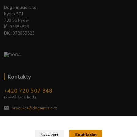
Doga music s.r.o.
Nýdek 571
739 95 Nýdek
IČ: 07685823
DIČ: 078685823
Kontakty
+420 720 507 848
(Po-Pá, 8-16 hod.)
produkce@dogamusic.cz
Souhlasím
Nastavení