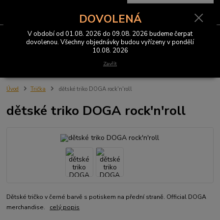
0
ks
CZK
za
0 Kč
DOVOLENÁ
V období od 01.08. 2026 do 09.08. 2026 budeme čerpat
Menu
dovolenou. Všechny objednávky budou vyřízeny v pondělí
10.08. 2026
Hledat
Zavřít
Úvod
Trička
dětské triko DOGA rock'n'roll
dětské triko DOGA rock'n'roll
Dětské tričko v černé barvě s potiskem na přední straně. Official DOGA
merchandise.
celý popis