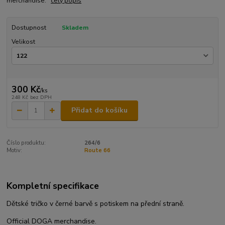
merchandise.
celý popis
Dostupnost
Skladem
Velikost
300 Kč
/
ks
248 Kč
bez DPH
Přidat do košíku
Číslo produktu:
264/6
Motiv:
Route 66
Kompletní specifikace
Dětské tričko v černé barvě s potiskem na přední straně.
Official DOGA merchandise.