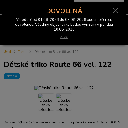
0
ks
CZK
za
0 Kč
DOVOLENÁ
V období od 01.08. 2026 do 09.08. 2026 budeme čerpat
Menu
dovolenou. Všechny objednávky budou vyřízeny v pondělí
10.08. 2026
Hledat
Zavřít
Úvod
Trička
Dětské triko Route 66 vel. 122
Dětské triko Route 66 vel. 122
Novinka
Dětské tričko v černé barvě s potiskem na přední straně. Official DOGA