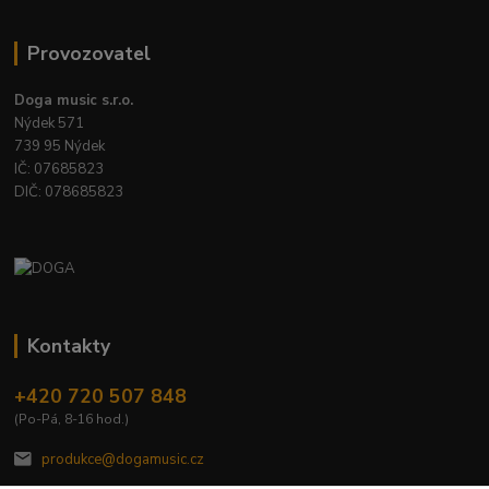
Provozovatel
Doga music s.r.o.
Nýdek 571
739 95 Nýdek
IČ: 07685823
DIČ: 078685823
Kontakty
+420 720 507 848
(Po-Pá, 8-16 hod.)
produkce@dogamusic.cz