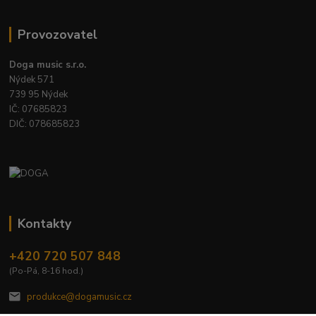
Provozovatel
Doga music s.r.o.
Nýdek 571
739 95 Nýdek
IČ: 07685823
DIČ: 078685823
Kontakty
+420 720 507 848
(Po-Pá, 8-16 hod.)
produkce@dogamusic.cz