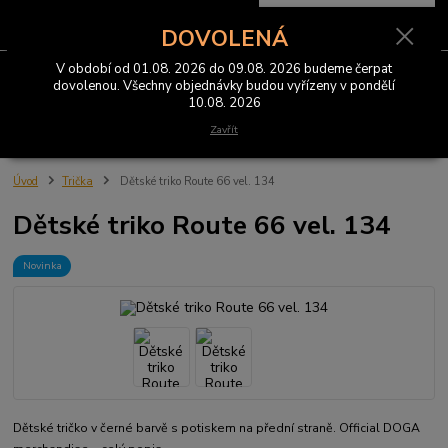
0
ks
CZK
za
0 Kč
DOVOLENÁ
V období od 01.08. 2026 do 09.08. 2026 budeme čerpat
Menu
dovolenou. Všechny objednávky budou vyřízeny v pondělí
10.08. 2026
Hledat
Zavřít
Úvod
Trička
Dětské triko Route 66 vel. 134
Dětské triko Route 66 vel. 134
Novinka
Dětské tričko v černé barvě s potiskem na přední straně. Official DOGA