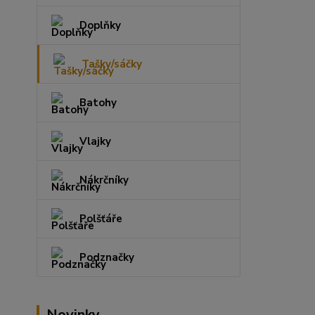
Doplňky
Tašky/sáčky
Batohy
Vlajky
Nákrčníky
Polšťáře
Podznačky
Novinky