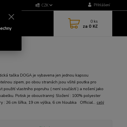
Přihlášení
CZK
0
ks
za
0 Kč
šechny
ická taška DOGA je vybavena jen jednou kapsou
atelnou zipem, po obou stranách jsou všité poutka pro
 použití vlastního popruhu ( není součástí ) a nošení jako
kabelku. Potisk je oboustranný. Složení : 100% polyester
y : 26 cm šířka, 19 cm výška, 6 cm hloubka Official...
celý