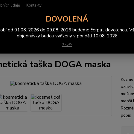
bních údajů
Kontakty
DOVOLENÁ
Hledat
obí od 01.08. 2026 do 09.08. 2026 budeme čerpat dovolenou. V
objednávky budou vyřízeny v pondělí 10.08. 2026
Zavřít
ašky/sáčky
kosmetická taška DOGA maska
etická taška DOGA maska
Kosmet
uzavír
možnost
menší 
Rozměr
popis