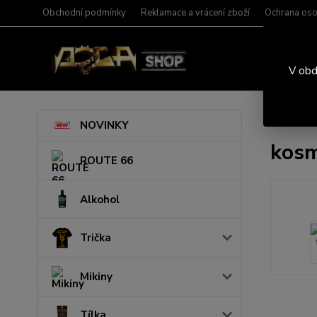
Obchodní podmínky
Reklamace a vrácení zboží
Ochrana oso
V obd
Úvod
T
NOVINKY
kosm
ROUTE 66
Alkohol
Trička
Mikiny
Tílka