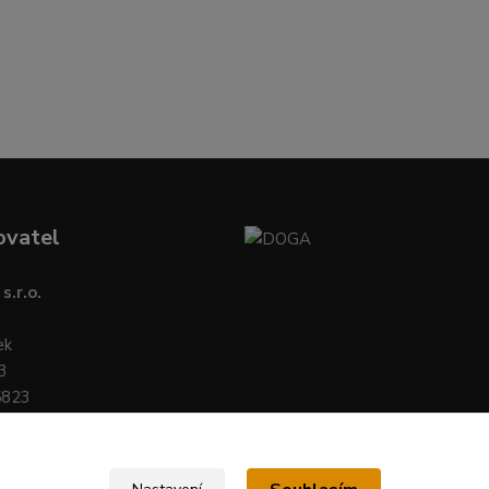
ovatel
s.r.o.
ek
3
5823