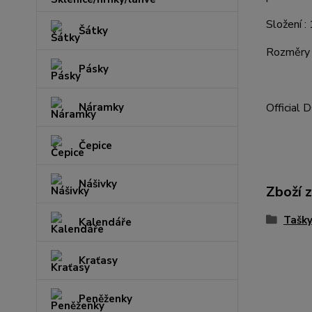
Složení 
Šátky
Rozměry :
Pásky
Official
Náramky
Čepice
Nášivky
Zboží 
Tašky
Kalendáře
Kraťasy
Peněženky