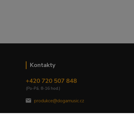
Kontakty
+420 720 507 848
(Po-Pá, 8-16 hod.)
produkce@dogamusic.cz