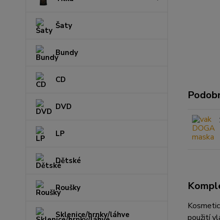
Šaty
Bundy
CD
Podobn
DVD
LP
Dětské
Komple
Roušky
Kosmetic
Sklenice/hrnky/láhve
použití v