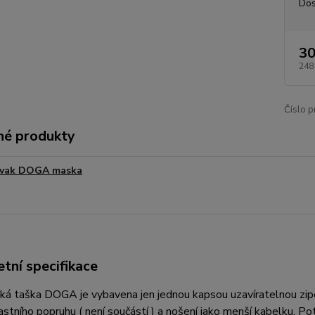
Dos
30
248
Číslo p
é produkty
vak DOGA maska
tní specifikace
ká taška DOGA je vybavena jen jednou kapsou uzavíratelnou zip
lastního popruhu ( není součástí ) a nošení jako menší kabelku. Po