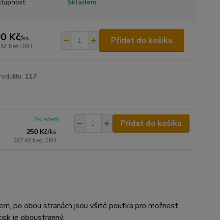
tupnost
Skladem
0 Kč
/
ks
Přidat do košíku
 Kč
bez DPH
roduktu:
117
Skladem
Přidat do košíku
250 Kč
/
ks
207 Kč
bez DPH
em, po obou stranách jsou všité poutka pro možnost
tisk je oboustranný.