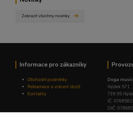
Zobrazit všechny novinky
Informace pro zákazníky
Provoz
Obchodní podmínky
Doga music 
Reklamace a vrácení zboží
Nýdek 571
Kontakty
739 95 Nýd
IČ: 0768582
DIČ: 07868