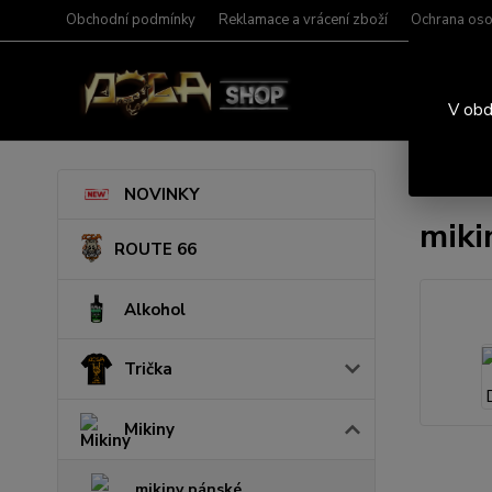
Obchodní podmínky
Reklamace a vrácení zboží
Ochrana oso
V obd
Úvod
M
NOVINKY
mik
ROUTE 66
Alkohol
Trička
Mikiny
mikiny pánské