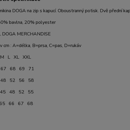
kina DOGA na zip s kapucí. Oboustranný potisk. Dvě přední kapsy,
 80% bavlna, 20% polyester
AL DOGA MERCHANDISE
 v cm : A=délka, B=prsa, C=pas, D=rukáv
L XL XXL
67 68 69 71
48 52 56 58
45 48 52 55
65 66 67 68