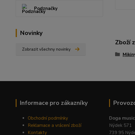
Podznačky
Novinky
Zboží 
Zobrazit všechny novinky
Mikin
Informace pro zákazníky
Provoz
Obchodní podmínky
Doga music 
Reklamace a vrácení zboží
Nýdek 571
Kontakty
739 95 Nýd