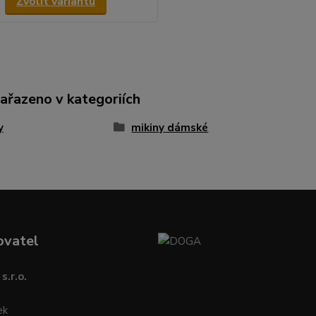
Zvolit variantu
zařazeno v kategoriích
y
mikiny dámské
ovatel
s.r.o.
ek