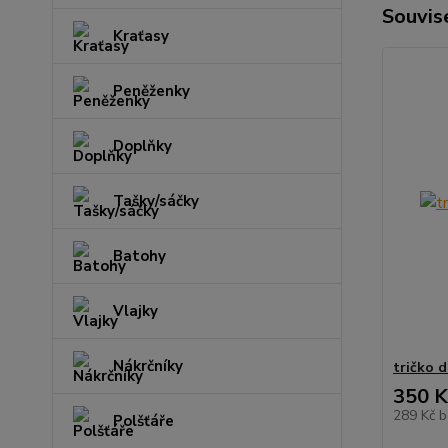
Souvise
Kraťasy
Peněženky
Doplňky
Tašky/sáčky
Batohy
Vlajky
Nákrčníky
tričko
350 K
289 Kč
b
Polšťáře