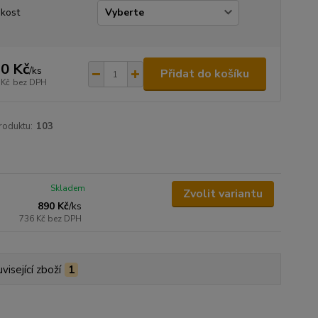
ikost
0 Kč
/
ks
Přidat do košíku
 Kč
bez DPH
roduktu:
103
Skladem
Zvolit variantu
890 Kč
/
ks
736 Kč
bez DPH
visející zboží
1