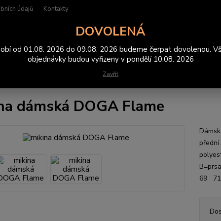
bních údajů
Kontakty
DOVOLENÁ
Hledat
obí od 01.08. 2026 do 09.08. 2026 budeme čerpat dovolenou. V
objednávky budou vyřízeny v pondělí 10.08. 2026
Zavřít
ikiny
mikiny dámské
mikina dámská DOGA Flame
ina dámská DOGA Flame
Dámská
přední 
polyes
B=pr
69 71
Dos