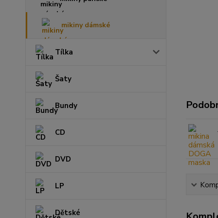
mikiny dámské
Tílka
Šaty
Podobn
Bundy
CD
DVD
Kompl
LP
Dětské
Komple