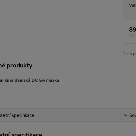
Vel
89
736
Číslo p
é produkty
mikina dámská DOGA maska
etní specifikace
Sou
tní specifikace