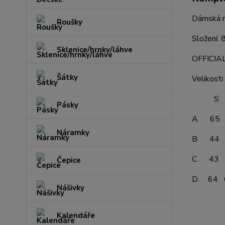
Dámská mi
Roušky
Složení:
Sklenice/hrnky/láhve
OFFICI
Šátky
Velikosti
S M 
Pásky
A 65 
Náramky
B 44 
C 43 
Čepice
D 64 
Nášivky
Kalendáře