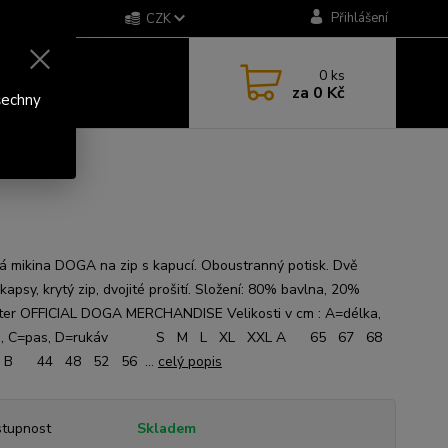
Přihlášení
CZK
0
ks
za
0 Kč
šechny
 mikina DOGA na zip s kapucí. Oboustranný potisk. Dvě
kapsy, krytý zip, dvojité prošití. Složení: 80% bavlna, 20%
ter OFFICIAL DOGA MERCHANDISE Velikosti v cm : A=délka,
sa, C=pas, D=rukáv S M L XL XXL A 65 67 68
 B 44 48 52 56 ...
celý popis
tupnost
Skladem