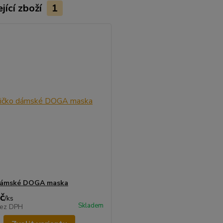
jící zboží
1
 dámské DOGA maska
č
/
ks
Skladem
ez DPH