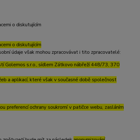
cemi o diskutujícím
cemi o diskutujícím
obní údaje však mohou zpracovávat i tito zpracovatelé:
í Golemos s.r.o., sídlem Zátkovo nábřeží 448/73, 370
eb a aplikací, které však v současné době společnost
vou preferencí ochrany soukromí v patičce webu, zasláním
to zpětvzetí bude mít za následek
anonymizování