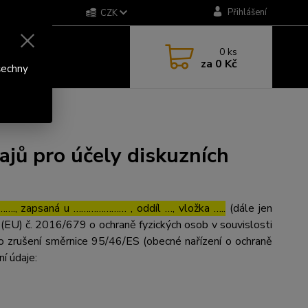
Přihlášení
CZK
0
ks
za
0 Kč
šechny
mentářů
jů pro účely diskuzních
…., zapsaná u ………………… , oddíl …, vložka …..
(dále jen
(EU) č. 2016/679 o ochraně fyzických osob v souvislosti
o zrušení směrnice 95/46/ES (obecné nařízení o ochraně
ní údaje: