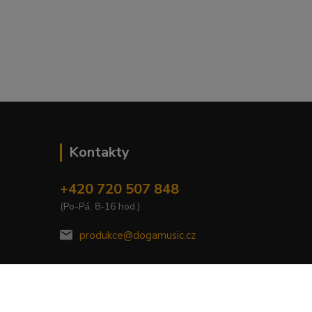
Kontakty
+420 720 507 848
(Po-Pá, 8-16 hod.)
produkce@dogamusic.cz