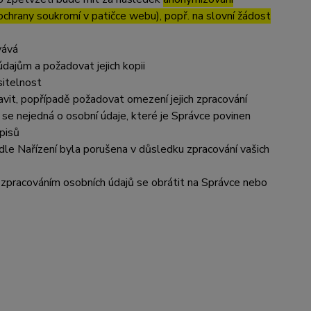
 ochrany soukromí v patičce webu), popř. na slovní žádost
vává
dajům a požadovat jejich kopii
sitelnost
vit, popřípadě požadovat omezení jejich zpracování
se nejedná o osobní údaje, které je Správce povinen
pisů
dle Nařízení byla porušena v důsledku zpracování vašich
e zpracováním osobních údajů se obrátit na Správce nebo