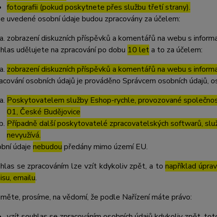
fotografii (pokud poskytnete přes službu třetí strany).
e uvedené osobní údaje budou zpracovány za účelem:
zobrazení diskuzních příspěvků a komentářů na webu s informa
hlas udělujete na zpracování po dobu
10 let
a to za účelem:
zobrazení diskuzních příspěvků a komentářů na webu s informa
acování osobních údajů je prováděno Správcem osobních údajů, os
Poskytovatelem služby Eshop-rychle, provozované společnost
01, České Budějovice
Případně další poskytovatelé zpracovatelských softwarů, služ
nevyužívá.
bní údaje
nebudou
předány mimo území EU.
hlas se zpracováním lze vzít kdykoliv zpět, a to
například úpra
isu, emailu
.
měte, prosíme, na vědomí, že podle Nařízení máte právo:
vzít souhlas se zpracováním osobních údajů kdykoliv zpět, to