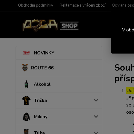
Obchodní podmínky
Reklamace a vrácení zboží
Ochrana oso
V obd
Úvod
S
NOVINKY
Souh
ROUTE 66
přís
Alkohol
Udě
„Sp
Trička
se 
oso
Mikiny
Tílka