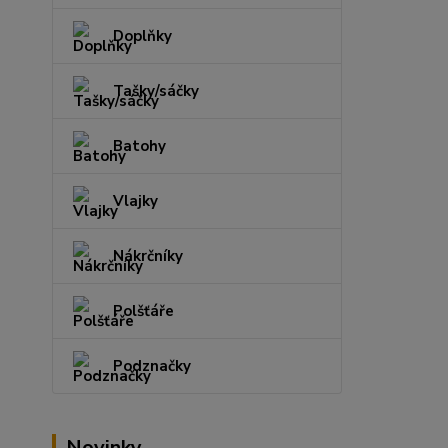
Doplňky
Tašky/sáčky
Batohy
Vlajky
Nákrčníky
Polšťáře
Podznačky
Novinky