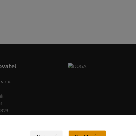
ovatel
s.r.o.
ek
3
5823