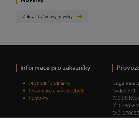
Zobrazit všechny novinky
Informace pro zákazníky
Provoz
Obchodní podmínky
Doga music 
Reklamace a vrácení zboží
Nýdek 571
Kontakty
739 95 Nýd
IČ: 0768582
DIČ: 07868