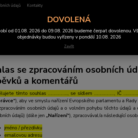
bních údajů
Kontakty
DOVOLENÁ
Hledat
obí od 01.08. 2026 do 09.08. 2026 budeme čerpat dovolenou. V
objednávky budou vyřízeny v pondělí 10.08. 2026
Zavřít
ouhlas se zpracováním osobních údajů pro účely diskuzních příspěvků a ko
las se zpracováním osobních úda
pěvků a komentářů
lujete tímto souhlas ……………..., se sídlem ………………, IČ ……………
rávce“
), aby ve smyslu nařízení Evropského parlamentu a Rady 
zpracováním osobních údajů a o volném pohybu těchto údajů a 
bních údajů) (dále jen
„Nařízení“
), zpracovával/a následující osob
jméno / přezdívku
emailovou adresu