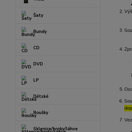
Výš
Šaty
Sou
Bundy
CD
Zpr
DVD
LP
Oso
Dětské
Sou
dop
Roušky
Vez
Sklenice/hrnky/láhve