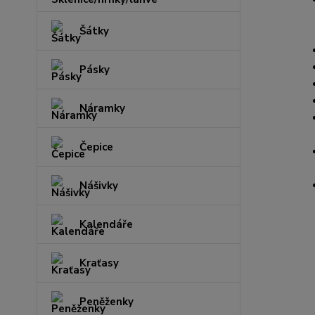
Šátky
Pásky
Náramky
Čepice
Nášivky
Kalendáře
Kraťasy
Peněženky