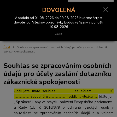
0
ks
CZK
za
0 Kč
DOVOLENÁ
V období od 01.08. 2026 do 09.08. 2026 budeme čerpat
Menu
dovolenou. Všechny objednávky budou vyřízeny v pondělí
10.08. 2026
Hledat
Zavřít
Úvod
Souhlas se zpracováním osobních údajů pro účely zaslání dotazníku
zákaznické spokojenosti
Souhlas se zpracováním osobních
údajů pro účely zaslání dotazníku
zákaznické spokojenosti
Udělujete tímto souhlas ……………..., se sídlem ………………, IČ
………………., zapsaná u ………………… , oddíl …, vložka …..
(dále jen
„Správce“
), aby ve smyslu nařízení Evropského parlamentu
a Rady (EU) č. 2016/679 o ochraně fyzických osob v
souvislosti se zpracováním osobních údajů a o volném