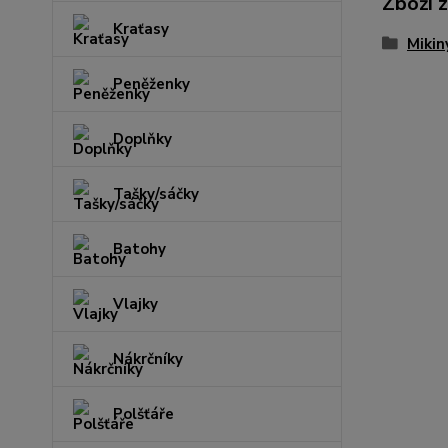
Zboží 
Kraťasy
Mikin
Peněženky
Doplňky
Tašky/sáčky
Batohy
Vlajky
Nákrčníky
Polšťáře