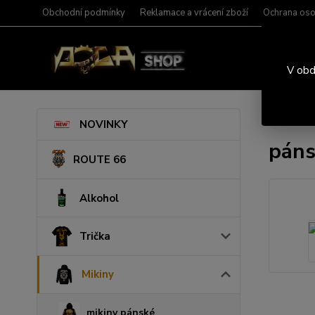
Obchodní podmínky
Reklamace a vrácení zboží
Ochrana oso
V obd
Úvod
M
NOVINKY
páns
ROUTE 66
Alkohol
Trička
Mikiny
mikiny pánské