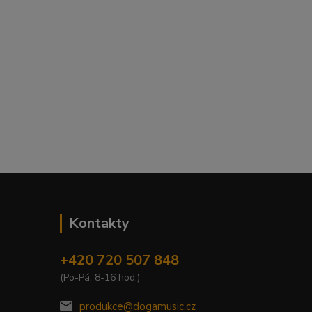
Kontakty
+420 720 507 848
(Po-Pá, 8-16 hod.)
produkce@dogamusic.cz