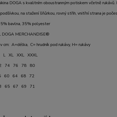
kina DOGA s kvalitním oboustranným potiskem včetně rukávů. Mi
podšívkou, na stažení šňůrkou, rovný střih, vnitřní strana je poče
 65% bavlna, 35% polyester
AL DOGA MERCHANDISE®
v cm: A=délka, C= hrudník pod rukávy, H= rukávy
XL XXL XXXL
74 76 78 80
60 64 68 72
65 67 69 71