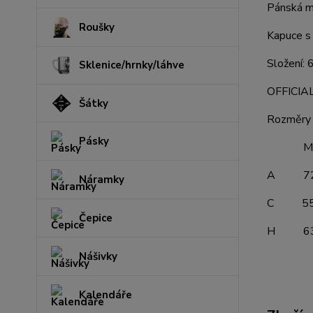
Pánská mi
Roušky
Kapuce s 
Složení:
Sklenice/hrnky/láhve
OFFICI
Šátky
Rozměry 
Pásky
M L 
A 72 
Náramky
C 55 
Čepice
H 63 
Nášivky
Kalendáře