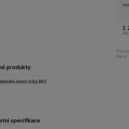
Vel
1 
992
Číslo p
Barva:
é produkty
dámské černé triko BAT
tní specifikace