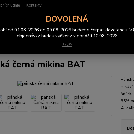
bních údajů
Kontakty
DOVOLENÁ
Hledat
obí od 01.08. 2026 do 09.08. 2026 budeme čerpat dovolenou. V
objednávky budou vyřízeny v pondělí 10.08. 2026
Zavřít
ikiny
pánská černá mikina BAT
ká černá mikina BAT
Pánská
rukávů
šňůrkou
35% p
A=délk
Dos