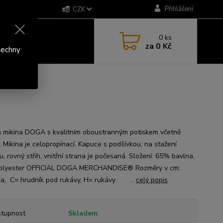
Přihlášení
CZK
0
ks
za
0 Kč
šechny
 mikina DOGA s kvalitním oboustranným potiskem včetně
. Mikina je celopropínací. Kapuce s podšívkou, na stažení
, rovný střih, vnitřní strana je počesaná. Složení: 65% bavlna,
olyester OFFICIAL DOGA MERCHANDISE® Rozměry v cm:
a, C= hrudník pod rukávy, H= rukávy ...
celý popis
tupnost
Skladem