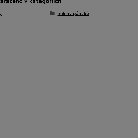
zařazeno v kategoriích
y
mikiny pánské