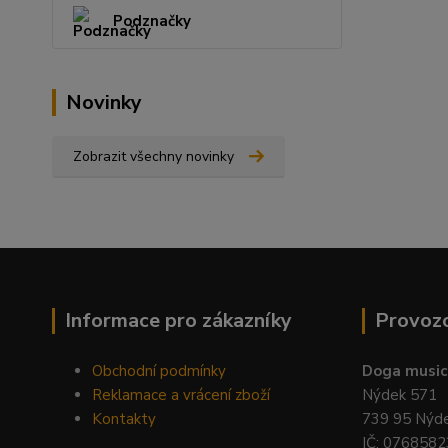
Podznačky
Novinky
Zobrazit všechny novinky
Informace pro zákazníky
Provoz
Obchodní podmínky
Doga music 
Reklamace a vrácení zboží
Nýdek 571
Kontakty
739 95 Nýd
IČ: 0768582