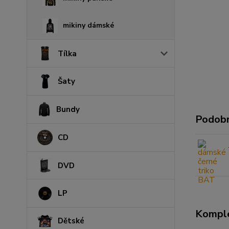
mikiny dámské
Tílka
Šaty
Bundy
Podobn
CD
DVD
LP
Komple
Dětské