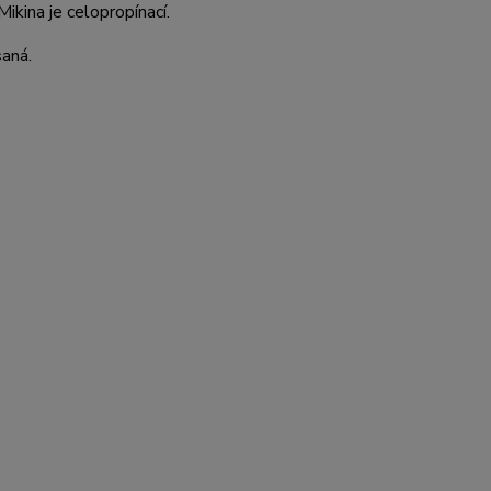
kina je celopropínací.
saná.