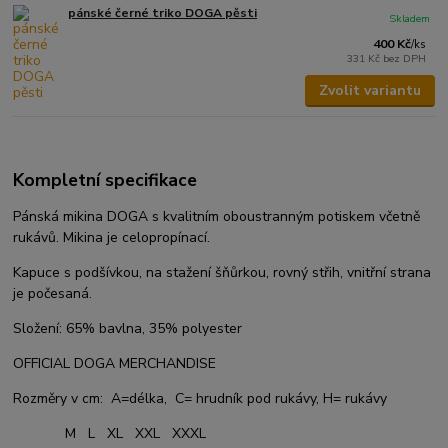
pánské černé triko DOGA pěsti
Skladem
400 Kč
/
ks
331 Kč
bez DPH
Zvolit variantu
Kompletní specifikace
Pánská mikina DOGA s kvalitním oboustranným potiskem včetně
rukávů. Mikina je celopropínací.
Kapuce s podšívkou, na stažení šňůrkou, rovný střih, vnitřní strana
je počesaná.
Složení: 65% bavlna, 35% polyester
OFFICIAL DOGA MERCHANDISE
Rozměry v cm: A=délka, C= hrudník pod rukávy, H= rukávy
M L XL XXL XXXL