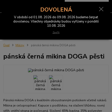
0
ks
CZK
za
0 Kč
DOVOLENÁ
V období od 01.08. 2026 do 09.08. 2026 budeme čerpat
Menu
dovolenou. Všechny objednávky budou vyřízeny v pondělí
10.08. 2026
Hledat
Zavřít
Úvod
Mikiny
pánská černá mikina DOGA pěsti
pánská černá mikina DOGA pěsti
Pánská mikina DOGA s kvalitním oboustranným potiskem včetně rukávů.
Mikina je celopropínací. Kapuce s podšívkou, na stažení šňůrkou, rovný
střih, vnitřní strana je počesaná. Složení: 65% bavlna, 35% polyester