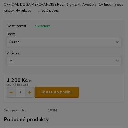
OFFICIAL DOGA MERCHANDISE Rozměry v cm: A=délka, C= hrudník pod
rukávy, H= rukávy ...
celý popis
Dostupnost
Skladem
Barva
Velikost
1 200 Kč
/
ks
992 Kč
bez DPH
Přidat do košíku
Číslo produktu:
183M
Podobné produkty