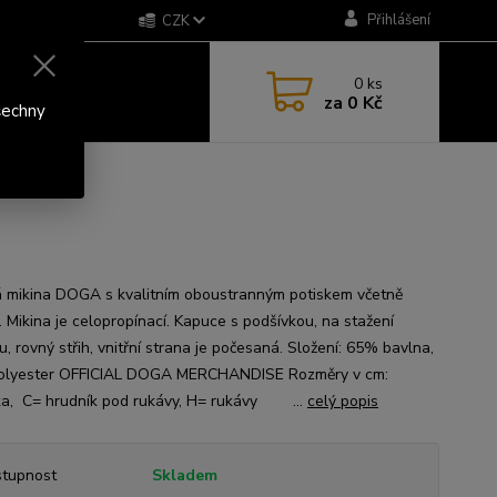
Přihlášení
CZK
0
ks
za
0 Kč
šechny
 mikina DOGA s kvalitním oboustranným potiskem včetně
. Mikina je celopropínací. Kapuce s podšívkou, na stažení
, rovný střih, vnitřní strana je počesaná. Složení: 65% bavlna,
olyester OFFICIAL DOGA MERCHANDISE Rozměry v cm:
a, C= hrudník pod rukávy, H= rukávy ...
celý popis
tupnost
Skladem