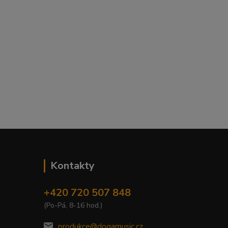
Kontakty
+420 720 507 848
(Po-Pá, 8-16 hod.)
produkce@dogamusic.cz