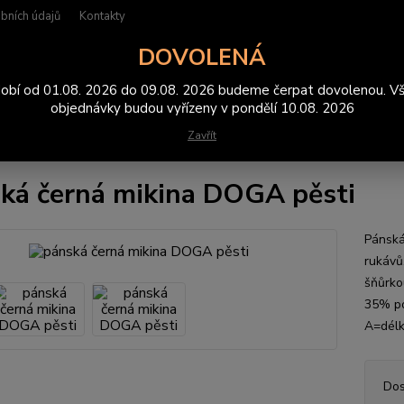
bních údajů
Kontakty
DOVOLENÁ
Hledat
obí od 01.08. 2026 do 09.08. 2026 budeme čerpat dovolenou. V
objednávky budou vyřízeny v pondělí 10.08. 2026
Zavřít
ikiny
pánská černá mikina DOGA pěsti
ká černá mikina DOGA pěsti
Pánská
rukávů
šňůrkou
35% p
A=délk
Dos