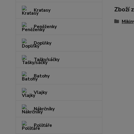
Zboží 
Kraťasy
Mikin
Peněženky
Doplňky
Tašky/sáčky
Batohy
Vlajky
Nákrčníky
Polšťáře