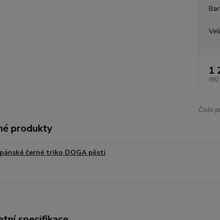
Bar
Vel
1 
992
Číslo p
é produkty
pánské černé triko DOGA pěsti
tní specifikace