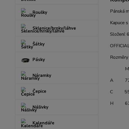
Pánská mi
Roušky
Kapuce s 
Sklenice/hrnky/láhve
Složení:
Šátky
OFFICI
Rozměry 
Pásky
M L 
Náramky
A 72 
Čepice
C 55 
H 63 
Nášivky
Kalendáře