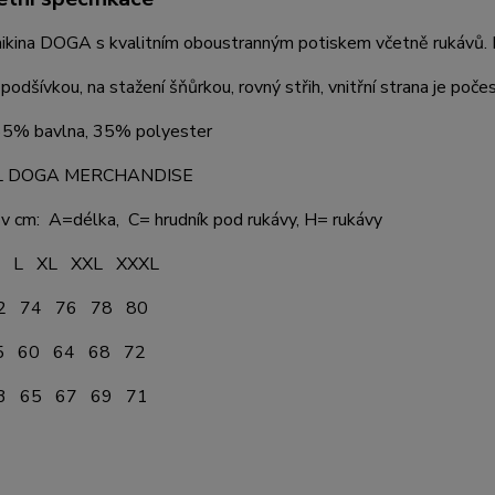
kina DOGA s kvalitním oboustranným potiskem včetně rukávů. Mi
podšívkou, na stažení šňůrkou, rovný střih, vnitřní strana je poče
 65% bavlna, 35% polyester
AL DOGA MERCHANDISE
v cm: A=délka, C= hrudník pod rukávy, H= rukávy
XL XXL XXXL
74 76 78 80
60 64 68 72
65 67 69 71