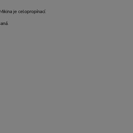
kina je celopropínací.
saná.