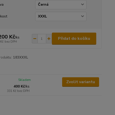
va
ikost
200 Kč
/
ks
Přidat do košíku
 Kč
bez DPH
roduktu:
183XXXL
Skladem
Zvolit variantu
400 Kč
/
ks
331 Kč
bez DPH