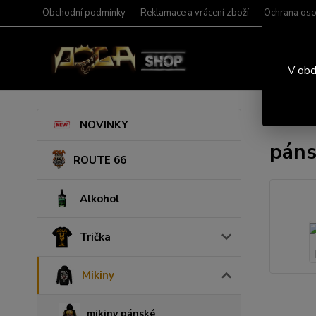
Obchodní podmínky
Reklamace a vrácení zboží
Ochrana oso
V obd
Úvod
M
NOVINKY
páns
ROUTE 66
Alkohol
Trička
Mikiny
mikiny pánské