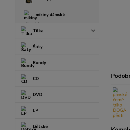
mikiny dámské
Tílka
Šaty
Bundy
Podobn
CD
DVD
LP
Dětské
Komple