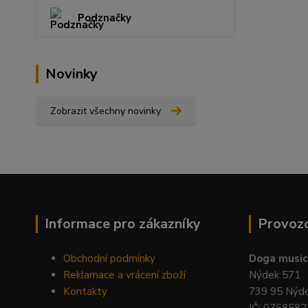
Podznačky
Novinky
Zobrazit všechny novinky
Informace pro zákazníky
Provoz
Obchodní podmínky
Doga music 
Reklamace a vrácení zboží
Nýdek 571
Kontakty
739 95 Nýd
IČ: 0768582