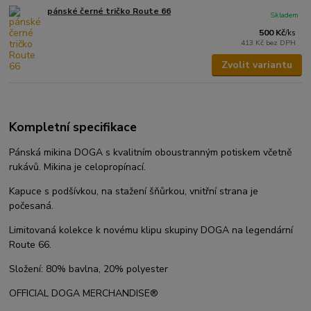
pánské černé tričko Route 66
Skladem
500 Kč
/
ks
413 Kč
bez DPH
Zvolit variantu
Kompletní specifikace
Pánská mikina DOGA s kvalitním oboustranným potiskem včetně
rukávů. Mikina je celopropínací.
Kapuce s podšívkou, na stažení šňůrkou, vnitřní strana je
počesaná.
Limitovaná kolekce k novému klipu skupiny DOGA na legendární
Route 66.
Složení: 80% bavlna, 20% polyester
OFFICIAL DOGA MERCHANDISE®