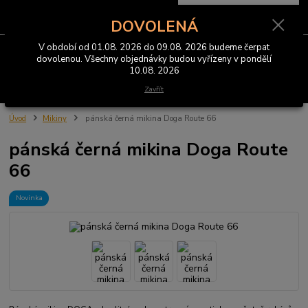
0
ks
CZK
za
0 Kč
DOVOLENÁ
V období od 01.08. 2026 do 09.08. 2026 budeme čerpat
Menu
dovolenou. Všechny objednávky budou vyřízeny v pondělí
10.08. 2026
Hledat
Zavřít
Úvod
Mikiny
pánská černá mikina Doga Route 66
pánská černá mikina Doga Route
66
Novinka