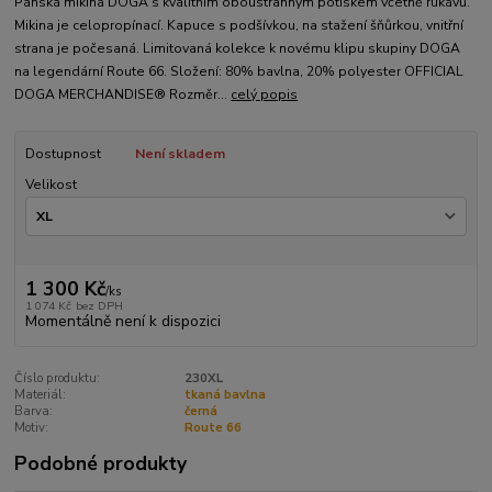
Pánská mikina DOGA s kvalitním oboustranným potiskem včetně rukávů.
Mikina je celopropínací. Kapuce s podšívkou, na stažení šňůrkou, vnitřní
strana je počesaná. Limitovaná kolekce k novému klipu skupiny DOGA
na legendární Route 66. Složení: 80% bavlna, 20% polyester OFFICIAL
DOGA MERCHANDISE® Rozměr...
celý popis
Dostupnost
Není skladem
Velikost
1 300 Kč
/
ks
1 074 Kč
bez DPH
Momentálně není k dispozici
Číslo produktu:
230XL
Materiál:
tkaná bavlna
Barva:
černá
Motiv:
Route 66
Podobné produkty